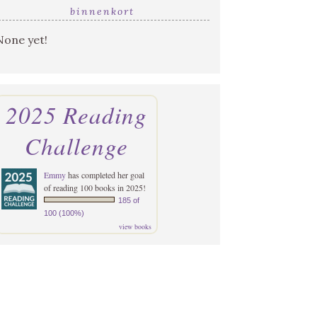
binnenkort
None yet!
2025 Reading
Challenge
Emmy
has completed her goal
of reading 100 books in 2025!
185 of
100 (100%)
view books