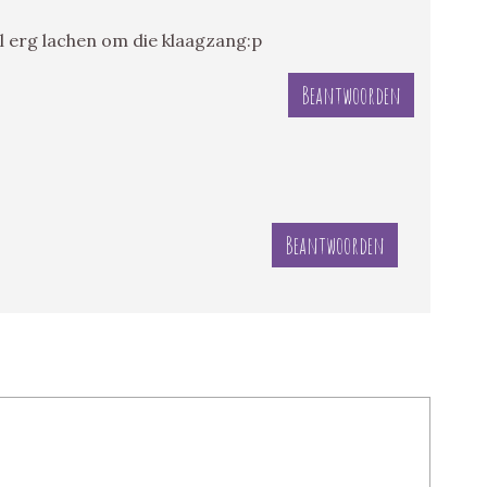
el erg lachen om die klaagzang:p
Beantwoorden
Beantwoorden