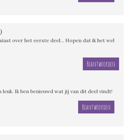
)
usiast over het eerste deel… Hopen dat ik het wel
Beantwoorden
leuk. Ik ben benieuwd wat jij van dit deel vindt!
Beantwoorden