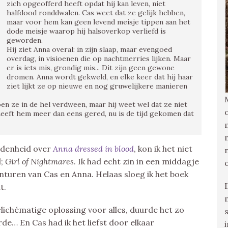
zich opgeofferd heeft opdat hij kan leven, niet
halfdood ronddwalen. Cas weet dat ze gelijk hebben,
maar voor hem kan geen levend meisje tippen aan het
dode meisje waarop hij halsoverkop verliefd is
geworden.
Hij ziet Anna overal: in zijn slaap, maar evengoed
overdag, in visioenen die op nachtmerries lijken. Maar
er is iets mis, grondig mis... Dit zijn geen gewone
dromen. Anna wordt gekweld, en elke keer dat hij haar
ziet lijkt ze op nieuwe en nog gruwelijkere manieren
en ze in de hel verdween, maar hij weet wel dat ze niet
heeft hem meer dan eens gered, nu is de tijd gekomen dat
edenheid over
Anna dressed in blood
, kon ik het niet
l;
Girl of Nightmares
. Ik had echt zin in een middagje
nturen van Cas en Anna. Helaas sloeg ik het boek
t.
clichématige oplossing voor alles, duurde het zo
e… En Cas had ik het liefst door elkaar