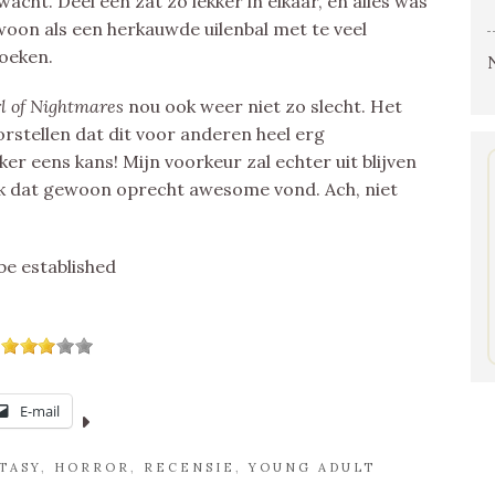
acht. Deel één zat zo lekker in elkaar, en alles was
woon als een herkauwde uilenbal met te veel
oeken.
l of Nightmares
nou ook weer niet zo slecht. Het
orstellen dat dit voor anderen heel erg
er eens kans! Mijn voorkeur zal echter uit blijven
ik dat gewoon oprecht awesome vond. Ach, niet
be established
E-mail
TASY
,
HORROR
,
RECENSIE
,
YOUNG ADULT