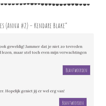
es (Anna #2) – Kendare Blake
”
ook geweldig! Jammer dat je niet zo tevreden
el lezen, maar stel toch even mijn verwachtingen
Beantwoorden
r. Hopelijk geniet jij er wel erg van!
Beantwoorden