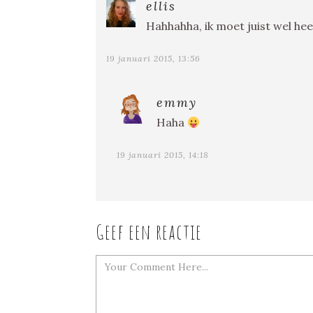
ellis
Hahhahha, ik moet juist wel he
19 januari 2015, 13:56
emmy
Haha
19 januari 2015, 14:18
Geef een reactie