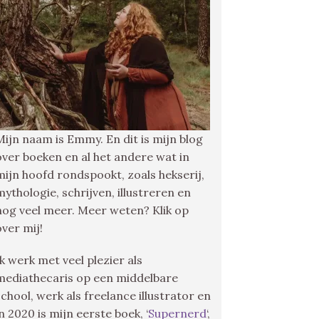
Mijn naam is Emmy. En dit is mijn blog
over boeken en al het andere wat in
mijn hoofd rondspookt, zoals hekserij,
mythologie, schrijven, illustreren en
nog veel meer. Meer weten? Klik op
over mij!
Ik werk met veel plezier als
mediathecaris op een middelbare
school, werk als freelance illustrator en
in 2020 is mijn eerste boek, ‘
Supernerd
‘,