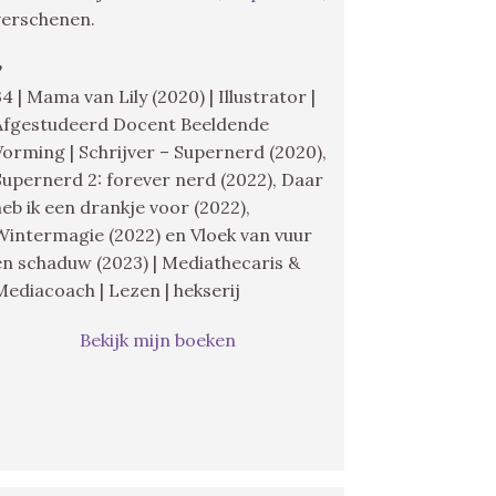
verschenen.
♥
34 | Mama van Lily (2020) | Illustrator |
Afgestudeerd Docent Beeldende
Vorming | Schrijver – Supernerd (2020),
Supernerd 2: forever nerd (2022), Daar
heb ik een drankje voor (2022),
Wintermagie (2022) en Vloek van vuur
en schaduw (2023) | Mediathecaris &
Mediacoach | Lezen | hekserij
Bekijk mijn boeken