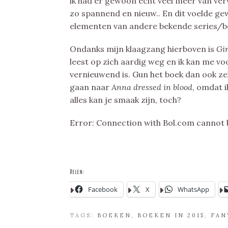
ik had er gewoon echt veel meer van verw
zo spannend en nieuw.. En dit voelde ge
elementen van andere bekende series/b
Ondanks mijn klaagzang hierboven is
Gir
leest op zich aardig weg en ik kan me vo
vernieuwend is. Gun het boek dan ook zek
gaan naar
Anna dressed in blood
, omdat 
alles kan je smaak zijn, toch?
Error: Connection with Bol.com cannot 
Delen:
Facebook
X
WhatsApp
TAGS:
BOEKEN
,
BOEKEN IN 2015
,
FAN