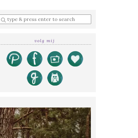
Enter
a
search
query
volg mij