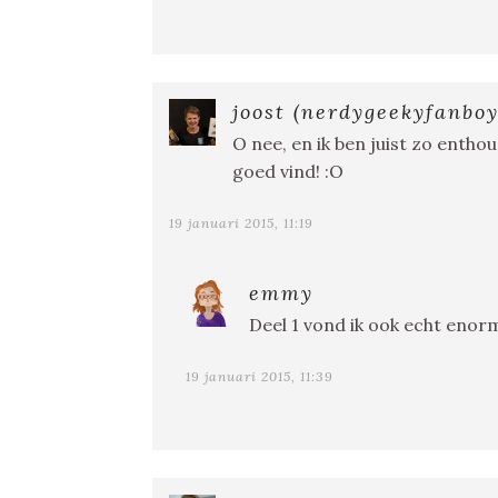
joost (nerdygeekyfanboy
O nee, en ik ben juist zo entho
goed vind! :O
19 januari 2015, 11:19
emmy
Deel 1 vond ik ook echt enorm 
19 januari 2015, 11:39