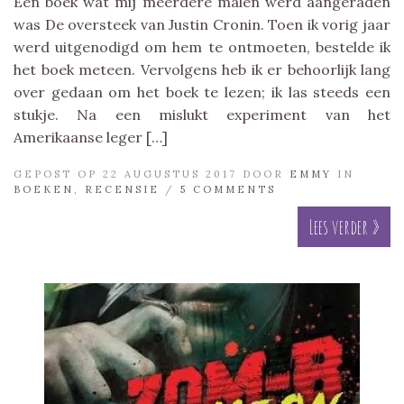
Een boek wat mij meerdere malen werd aangeraden
was De oversteek van Justin Cronin. Toen ik vorig jaar
werd uitgenodigd om hem te ontmoeten, bestelde ik
het boek meteen. Vervolgens heb ik er behoorlijk lang
over gedaan om het boek te lezen; ik las steeds een
stukje. Na een mislukt experiment van het
Amerikaanse leger […]
GEPOST OP 22 AUGUSTUS 2017 DOOR
EMMY
IN
BOEKEN
,
RECENSIE
/
5 COMMENTS
Lees verder »