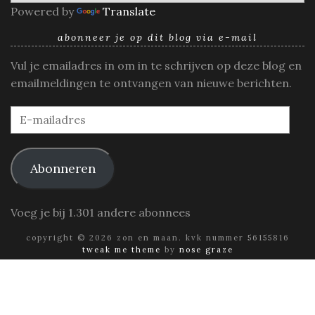
Powered by
Translate
abonneer je op dit blog via e-mail
Vul je emailadres in om in te schrijven op deze blog en
emailmeldingen te ontvangen van nieuwe berichten.
E-
mailadres
Abonneren
Voeg je bij 1.301 andere abonnees
copyright © 2026 zon en maan. kvk nummer 56155816
tweak me theme
by
nose graze