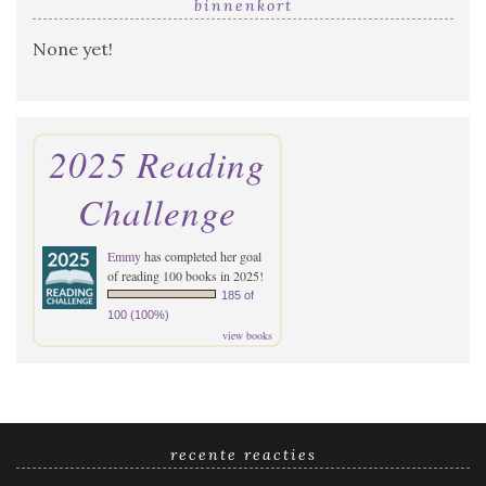
binnenkort
None yet!
2025 Reading
Challenge
Emmy
has completed her goal
of reading 100 books in 2025!
185 of
100 (100%)
view books
recente reacties