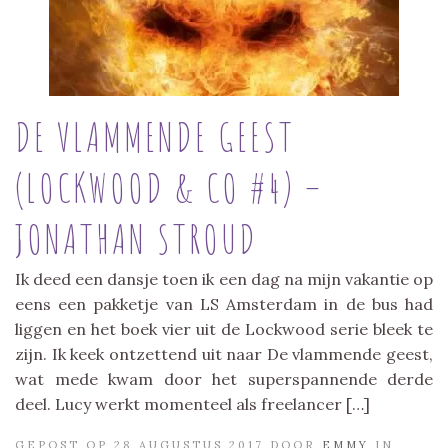
DE VLAMMENDE GEEST
(LOCKWOOD & CO #4) –
JONATHAN STROUD
Ik deed een dansje toen ik een dag na mijn vakantie op
eens een pakketje van LS Amsterdam in de bus had
liggen en het boek vier uit de Lockwood serie bleek te
zijn. Ik keek ontzettend uit naar De vlammende geest,
wat mede kwam door het superspannende derde
deel. Lucy werkt momenteel als freelancer […]
GEPOST OP 28 AUGUSTUS 2017 DOOR
EMMY
IN