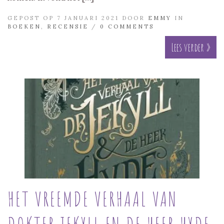
GEPOST OP 7 JANUARI 2021 DOOR
EMMY
IN
BOEKEN
,
RECENSIE
/
0 COMMENTS
Lees verder »
HET VREEMDE VERHAAL VAN