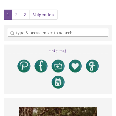
1
2
3
Volgende »
Enter
a
search
query
volg mij