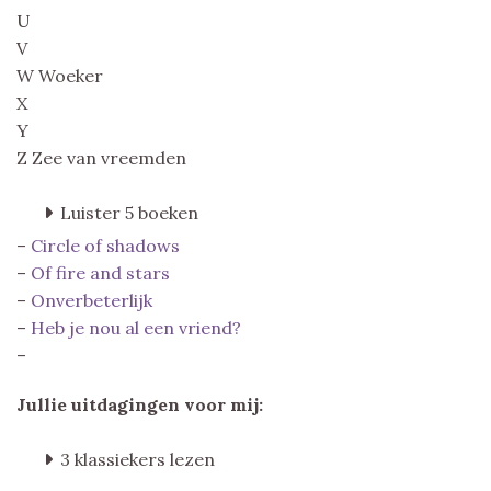
U
V
W Woeker
X
Y
Z Zee van vreemden
Luister 5 boeken
–
Circle of shadows
–
Of fire and stars
–
Onverbeterlijk
–
Heb je nou al een vriend?
–
Jullie uitdagingen voor mij:
3 klassiekers lezen