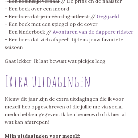
–
Een koninklijk verhaal
// De prins en de naaister
– Een boek over een moord
– Een boek dat je in één dag uitleest
//
Gegijzeld
– Een boek met een spiegel op de cover
– Een kinderboek
//
Avonturen van de dappere ridster
– Een boek dat zich afspeelt tijdens jouw favoriete
seizoen
Gaat lekker! Ik laat bewust wat plekjes leeg.
Extra uitdagingen
Nieuw dit jaar zijn de extra uitdagingen die ik voor
mezelf heb opgeschreven of die jullie me via social
media hebben gegeven. Ik ben benieuwd of ik hier al
wat kan afstrepen!
Mijn uitdagingen voor mezelf: