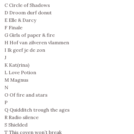
C Circle of Shadows
D Droom durf donut
E Elle & Darcy
F Finale
G Girls of paper & fire
H Hof van zilveren vlammen
I Ik geef je de zon
J
K Kat(rina)
L Love Potion
M Magnus
N
O Of fire and stars
P
Q Quidditch trough the ages
R Radio silence
S Shielded
T This coven won’t break