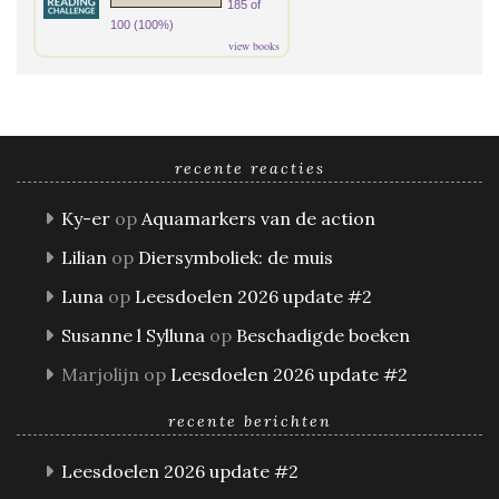
185 of
100 (100%)
view books
recente reacties
Ky-er
op
Aquamarkers van de action
Lilian
op
Diersymboliek: de muis
Luna
op
Leesdoelen 2026 update #2
Susanne l Sylluna
op
Beschadigde boeken
Marjolijn
op
Leesdoelen 2026 update #2
recente berichten
Leesdoelen 2026 update #2