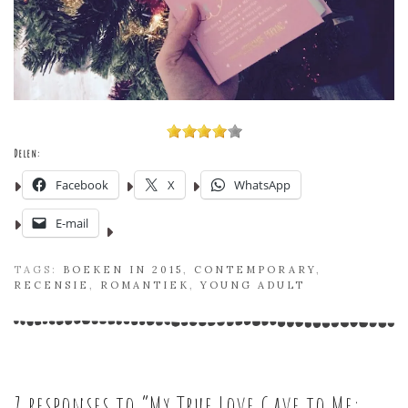
Delen:
Facebook
X
WhatsApp
E-mail
TAGS:
BOEKEN IN 2015
,
CONTEMPORARY
,
RECENSIE
,
ROMANTIEK
,
YOUNG ADULT
7 responses to “
My True Love Gave to Me: