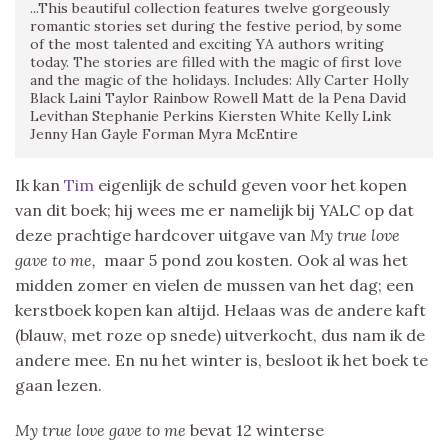
...This beautiful collection features twelve gorgeously
romantic stories set during the festive period, by some
of the most talented and exciting YA authors writing
today. The stories are filled with the magic of first love
and the magic of the holidays. Includes: Ally Carter Holly
Black Laini Taylor Rainbow Rowell Matt de la Pena David
Levithan Stephanie Perkins Kiersten White Kelly Link
Jenny Han Gayle Forman Myra McEntire
Ik kan
Tim
eigenlijk de schuld geven voor het kopen
van dit boek; hij wees me er namelijk bij YALC op dat
deze prachtige hardcover uitgave van
My true love
gave to me,
maar 5 pond zou kosten. Ook al was het
midden zomer en vielen de mussen van het dag; een
kerstboek kopen kan altijd. Helaas was de andere kaft
(blauw, met roze op snede) uitverkocht, dus nam ik de
andere mee. En nu het winter is, besloot ik het boek te
gaan lezen.
My true love gave to me
bevat 12 winterse