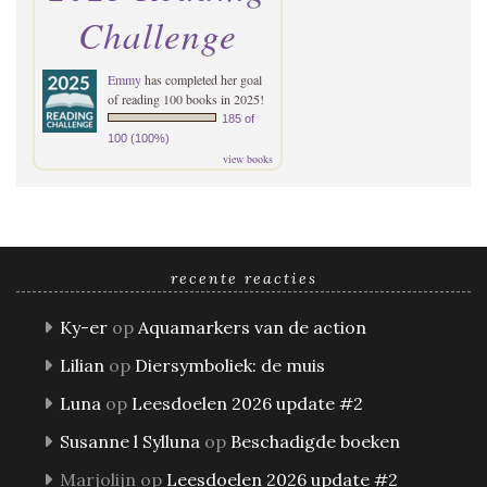
Challenge
Emmy
has completed her goal
of reading 100 books in 2025!
185 of
100 (100%)
view books
recente reacties
Ky-er
op
Aquamarkers van de action
Lilian
op
Diersymboliek: de muis
Luna
op
Leesdoelen 2026 update #2
Susanne l Sylluna
op
Beschadigde boeken
Marjolijn
op
Leesdoelen 2026 update #2