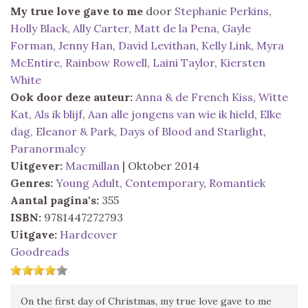
My true love gave to me
door
Stephanie Perkins
,
Holly Black
,
Ally Carter
,
Matt de la Pena
,
Gayle
Forman
,
Jenny Han
,
David Levithan
,
Kelly Link
,
Myra
McEntire
,
Rainbow Rowell
,
Laini Taylor
,
Kiersten
White
Ook door deze auteur:
Anna & de French Kiss
,
Witte
Kat
,
Als ik blijf
,
Aan alle jongens van wie ik hield
,
Elke
dag
,
Eleanor & Park
,
Days of Blood and Starlight
,
Paranormalcy
Uitgever:
Macmillan
| Oktober 2014
Genres:
Young Adult
,
Contemporary
,
Romantiek
Aantal pagina's:
355
ISBN:
9781447272793
Uitgave:
Hardcover
Goodreads
On the first day of Christmas, my true love gave to me