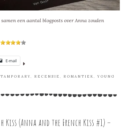
we samen een aantal blogposts over Anna zouden
E-mail
TAMPORARY
,
RECENSIE
,
ROMANTIEK
,
YOUNG
h Kiss (Anna and the French Kiss #1) –