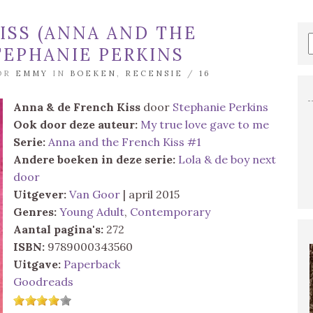
ISS (ANNA AND THE
STEPHANIE PERKINS
OOR
EMMY
IN
BOEKEN
,
RECENSIE
/
16
Anna & de French Kiss
door
Stephanie Perkins
Ook door deze auteur:
My true love gave to me
Serie:
Anna and the French Kiss #1
Andere boeken in deze serie:
Lola & de boy next
door
Uitgever:
Van Goor
| april 2015
Genres:
Young Adult
,
Contemporary
Aantal pagina's:
272
ISBN:
9789000343560
Uitgave:
Paperback
Goodreads