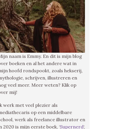
Mijn naam is Emmy. En dit is mijn blog
over boeken en al het andere wat in
mijn hoofd rondspookt, zoals hekserij,
mythologie, schrijven, illustreren en
nog veel meer. Meer weten? Klik op
over mij!
Ik werk met veel plezier als
mediathecaris op een middelbare
school, werk als freelance illustrator en
in 2020 is mijn eerste boek, ‘
Supernerd
‘,