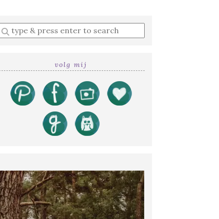
Enter
a
search
query
volg mij