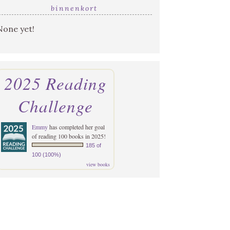
binnenkort
None yet!
2025 Reading
Challenge
Emmy
has completed her goal
of reading 100 books in 2025!
185 of
100 (100%)
view books