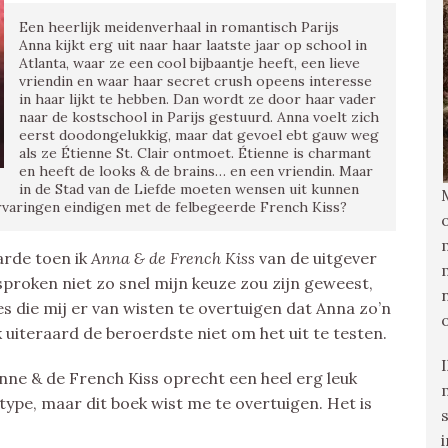
Een heerlijk meidenverhaal in romantisch Parijs
Anna kijkt erg uit naar haar laatste jaar op school in
Atlanta, waar ze een cool bijbaantje heeft, een lieve
vriendin en waar haar secret crush opeens interesse
in haar lijkt te hebben. Dan wordt ze door haar vader
naar de kostschool in Parijs gestuurd. Anna voelt zich
eerst doodongelukkig, maar dat gevoel ebt gauw weg
als ze Étienne St. Clair ontmoet. Étienne is charmant
en heeft de looks & de brains… en een vriendin. Maar
in de Stad van de Liefde moeten wensen uit kunnen
ervaringen eindigen met de felbegeerde French Kiss?
arde toen ik
Anna & de French Kiss
van de uitgever
proken niet zo snel mijn keuze zou zijn geweest,
s die mij er van wisten te overtuigen dat Anna zo’n
ik uiteraard de beroerdste niet om het uit te testen.
nne & de French Kiss oprecht een heel erg leuk
type, maar dit boek wist me te overtuigen. Het is