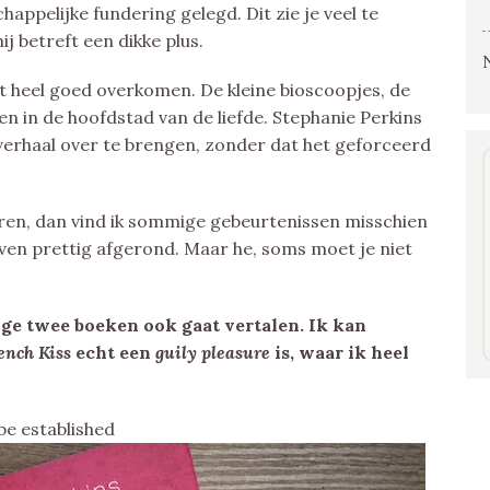
appelijke fundering gelegd. Dit zie je veel te
j betreft een dikke plus.
ht heel goed overkomen. De kleine bioscoopjes, de
n in de hoofdstad van de liefde. Stephanie Perkins
 verhaal over te brengen, zonder dat het geforceerd
veren, dan vind ik sommige gebeurtenissen misschien
 even prettig afgerond. Maar he, soms moet je niet
ige twee boeken ook gaat vertalen. Ik kan
ench Kiss
echt een
guily pleasure
is, waar ik heel
be established