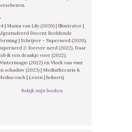
verschenen.
♥
34 | Mama van Lily (2020) | Illustrator |
Afgestudeerd Docent Beeldende
Vorming | Schrijver – Supernerd (2020),
Supernerd 2: forever nerd (2022), Daar
heb ik een drankje voor (2022),
Wintermagie (2022) en Vloek van vuur
en schaduw (2023) | Mediathecaris &
Mediacoach | Lezen | hekserij
Bekijk mijn boeken