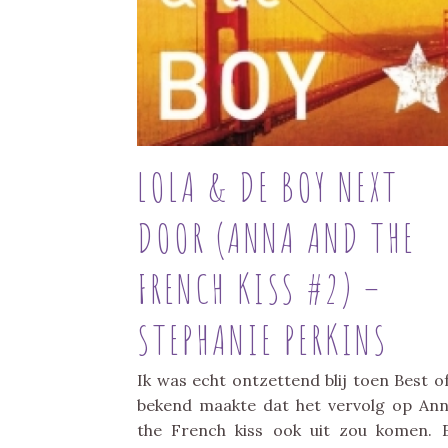
LOLA & DE BOY NEXT
DOOR (ANNA AND THE
FRENCH KISS #2) –
STEPHANIE PERKINS
Ik was echt ontzettend blij toen Best o
bekend maakte dat het vervolg op An
the French kiss ook uit zou komen. 