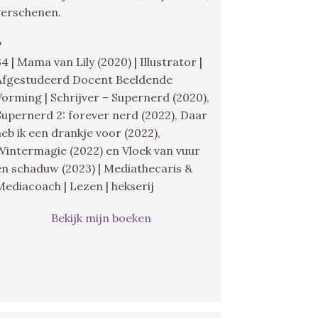
verschenen.
♥
34 | Mama van Lily (2020) | Illustrator |
Afgestudeerd Docent Beeldende
Vorming | Schrijver – Supernerd (2020),
Supernerd 2: forever nerd (2022), Daar
heb ik een drankje voor (2022),
Wintermagie (2022) en Vloek van vuur
en schaduw (2023) | Mediathecaris &
Mediacoach | Lezen | hekserij
Bekijk mijn boeken