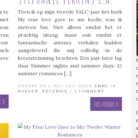
s te
Toen ik op mijn tweede YALC-jaar het boek
niet
My true love gave to me kocht, was ik
 was
meteen fan. Niet alleen omdat het er
 van
prachtig uitzag, maar ook omdat er
teur
fantastische auteurs verhalen hadden
ench
aangeleverd die mij volledig in de
twee
kerststemming brachten. Een jaar later lag
daar Summer nights and summer days: 12
summer romances […]
GEPOST OP 2 JULI 2017 DOOR
EMMY
IN
BOEKEN
,
RECENSIE
/
1 COMMENT
r »
Lees verder »