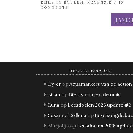
EMMY
IN
BOEKEN
,
RECENSIE
/
16
COMMENTS
Lees verde
recente reacties
Ky-er
op
Aquamarkers van de action
Lilian
op
Diersymboliek: de muis
Luna
op
Leesdoelen 2026 update #2
Susanne l Sylluna
op
Beschadigde bo
Marjolijn
op
Leesdoelen 2026 update