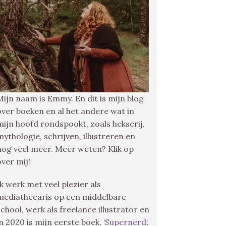
Mijn naam is Emmy. En dit is mijn blog
over boeken en al het andere wat in
mijn hoofd rondspookt, zoals hekserij,
mythologie, schrijven, illustreren en
nog veel meer. Meer weten? Klik op
over mij!
Ik werk met veel plezier als
mediathecaris op een middelbare
school, werk als freelance illustrator en
in 2020 is mijn eerste boek, ‘
Supernerd
‘,