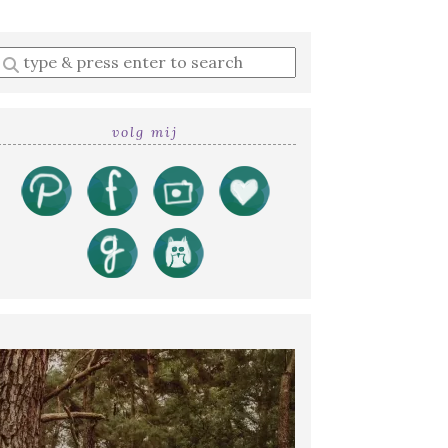
Enter
a
search
query
volg mij