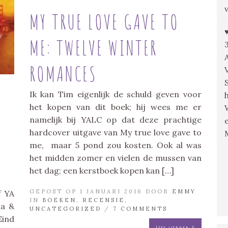
MY TRUE LOVE GAVE TO
ME: TWELVE WINTER
ROMANCES
Ik kan Tim eigenlijk de schuld geven voor
het kopen van dit boek; hij wees me er
namelijk bij YALC op dat deze prachtige
hardcover uitgave van My true love gave to
me, maar 5 pond zou kosten. Ook al was
het midden zomer en vielen de mussen van
het dag; een kerstboek kopen kan […]
GEPOST OP 1 JANUARI 2016 DOOR
EMMY
f YA
IN
BOEKEN
,
RECENSIE
,
na &
UNCATEGORIZED
/
7 COMMENTS
Eind