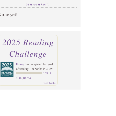
binnenkort
None yet!
2025 Reading
Challenge
Emmy
has completed her goal
of reading 100 books in 2025!
185 of
100 (100%)
view books