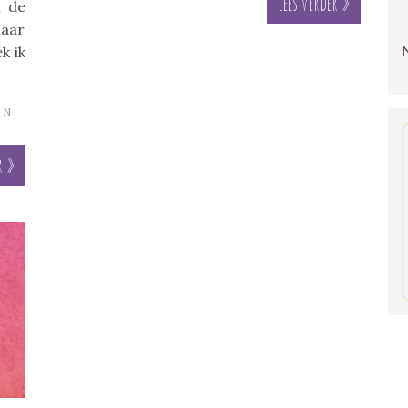
Lees verder »
n de
laar
k ik
IN
r »