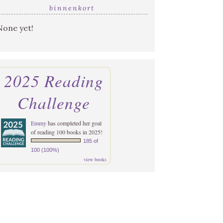
binnenkort
None yet!
2025 Reading
Challenge
Emmy
has completed her goal
of reading 100 books in 2025!
185 of
100 (100%)
view books