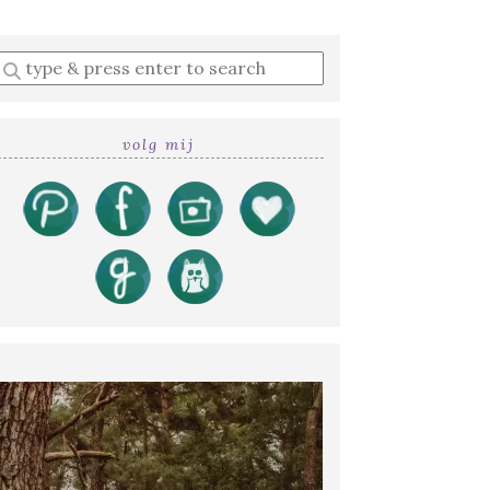
Enter
a
search
query
volg mij