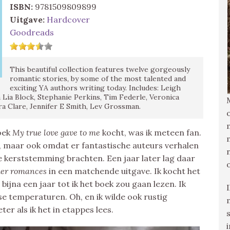
ISBN:
9781509809899
Uitgave:
Hardcover
Goodreads
This beautiful collection features twelve gorgeously
romantic stories, by some of the most talented and
exciting YA authors writing today. Includes: Leigh
 Lia Block, Stephanie Perkins, Tim Federle, Veronica
a Clare, Jennifer E Smith, Lev Grossman.
oek
My true love gave to me
kocht, was ik meteen fan.
g, maar ook omdat er fantastische auteurs verhalen
e kerststemming brachten. Een jaar later lag daar
mer romances
in een matchende uitgave. Ik kocht het
ijna een jaar tot ik het boek zou gaan lezen. Ik
 temperaturen. Oh, en ik wilde ook rustig
er als ik het in etappes lees.