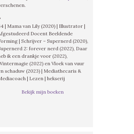
verschenen.
♥
34 | Mama van Lily (2020) | Illustrator |
Afgestudeerd Docent Beeldende
Vorming | Schrijver – Supernerd (2020),
Supernerd 2: forever nerd (2022), Daar
heb ik een drankje voor (2022),
Wintermagie (2022) en Vloek van vuur
en schaduw (2023) | Mediathecaris &
Mediacoach | Lezen | hekserij
Bekijk mijn boeken