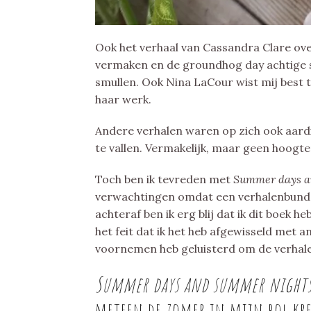
Ook het verhaal van Cassandra Clare ov
vermaken en de groundhog day achtige se
smullen. Ook Nina LaCour wist mij best t
haar werk.
Andere verhalen waren op zich ook aard
te vallen. Vermakelijk, maar geen hoogt
Toch ben ik tevreden met
Summer days a
verwachtingen omdat een verhalenbundel
achteraf ben ik erg blij dat ik dit boek 
het feit dat ik het heb afgewisseld met a
voornemen heb geluisterd om de verhalen
Summer days and summer night
meteen de zomer in mijn bol kre