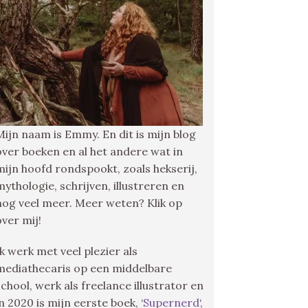
Mijn naam is Emmy. En dit is mijn blog
over boeken en al het andere wat in
mijn hoofd rondspookt, zoals hekserij,
mythologie, schrijven, illustreren en
nog veel meer. Meer weten? Klik op
over mij!
Ik werk met veel plezier als
mediathecaris op een middelbare
school, werk als freelance illustrator en
in 2020 is mijn eerste boek, ‘
Supernerd
‘,