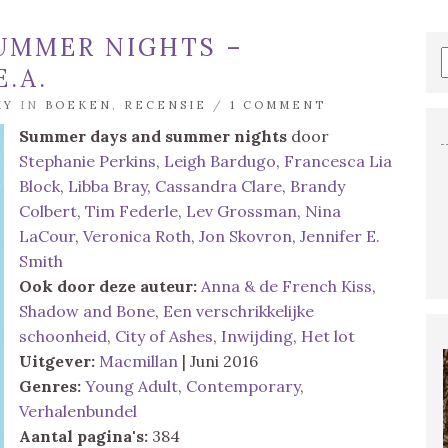
UMMER NIGHTS –
.A.
MY
IN
BOEKEN
,
RECENSIE
/
1 COMMENT
Summer days and summer nights
door
Stephanie Perkins
,
Leigh Bardugo
,
Francesca Lia
Block
,
Libba Bray
,
Cassandra Clare
,
Brandy
Colbert
,
Tim Federle
,
Lev Grossman
,
Nina
LaCour
,
Veronica Roth
,
Jon Skovron
,
Jennifer E.
Smith
Ook door deze auteur:
Anna & de French Kiss
,
Shadow and Bone
,
Een verschrikkelijke
schoonheid
,
City of Ashes
,
Inwijding
,
Het lot
Uitgever:
Macmillan
| Juni 2016
Genres:
Young Adult
,
Contemporary
,
Verhalenbundel
Aantal pagina's:
384