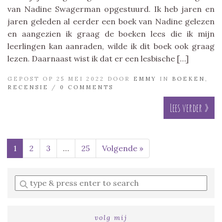
van Nadine Swagerman opgestuurd. Ik heb jaren en
jaren geleden al eerder een boek van Nadine gelezen
en aangezien ik graag de boeken lees die ik mijn
leerlingen kan aanraden, wilde ik dit boek ook graag
lezen. Daarnaast wist ik dat er een lesbische […]
GEPOST OP 25 MEI 2022 DOOR
EMMY
IN
BOEKEN
,
RECENSIE
/
0 COMMENTS
Lees verder »
1
2
3
…
25
Volgende »
Enter
a
search
query
volg mij