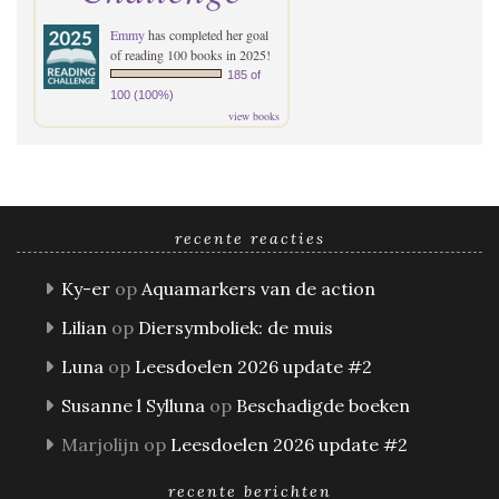
Emmy
has completed her goal
of reading 100 books in 2025!
185 of
100 (100%)
view books
recente reacties
Ky-er
op
Aquamarkers van de action
Lilian
op
Diersymboliek: de muis
Luna
op
Leesdoelen 2026 update #2
Susanne l Sylluna
op
Beschadigde boeken
Marjolijn
op
Leesdoelen 2026 update #2
recente berichten