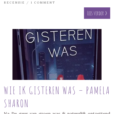
RECENSIE
/
1 COMMENT
Lees verder »
WIE IK GISTEREN WAS – PAMELA
SHARON
Na De geur van groen was ik natuurlijk ontzettend