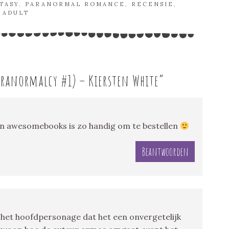
TASY
,
PARANORMAL ROMANCE
,
RECENSIE
,
 ADULT
ranormalcy #1) – Kiersten White
”
. En awesomebooks is zo handig om te bestellen
Beantwoorden
r het hoofdpersonage dat het een onvergetelijk