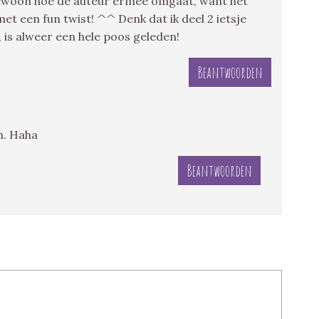
gewoon hoe de auteur ermee omgaat, want het
t een fun twist! ^^ Denk dat ik deel 2 ietsje
s alweer een hele poos geleden!
Beantwoorden
n. Haha
Beantwoorden