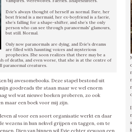
Vampires. Werewolves. Faeries. Shapeshifters.
Evie's always thought of herself as normal. Sure, her
best friend is a mermaid, her ex-boyfriend is a faerie,
she’s falling for a shape-shifter, and she’s the only
person who can see through paranormals' glamours,
but still. Normal.
Only now paranormals are dying, and Evie's dreams
are filled with haunting voices and mysterious
prophecies. She soon realizes that there may be a
sh of deaths, and even worse, that she is at the centre of
ll paranormal creatures.
eken bij awesomebooks. Deze stapel bestond uit
op mijn goodreads tbr staan maar we wel enorm
graag wel wat nieuwe boeken proberen, zo ook
een maar een boek voor mij zijn.
e leven al voor een soort organisatie werkt en daar
le wezens in hun nekvel grijpen en taggen, om te
ensen. Diep van binnen wil Evie echter gewoon een