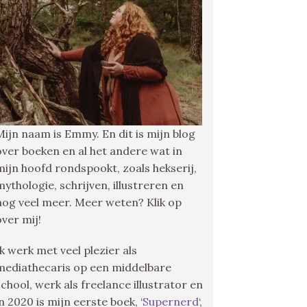
Mijn naam is Emmy. En dit is mijn blog
over boeken en al het andere wat in
mijn hoofd rondspookt, zoals hekserij,
mythologie, schrijven, illustreren en
nog veel meer. Meer weten? Klik op
over mij!
Ik werk met veel plezier als
mediathecaris op een middelbare
school, werk als freelance illustrator en
in 2020 is mijn eerste boek, ‘
Supernerd
‘,