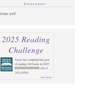
binnenkort
None yet!
2025 Reading
Challenge
Emmy
has completed her goal
of reading 100 books in 2025!
185 of
100 (100%)
view books