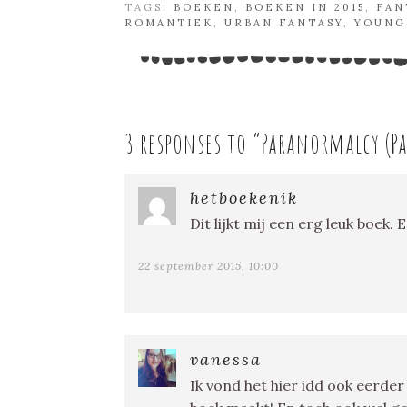
TAGS:
BOEKEN
,
BOEKEN IN 2015
,
FAN
ROMANTIEK
,
URBAN FANTASY
,
YOUNG
3 responses to “
Paranormalcy (Pa
hetboekenik
Dit lijkt mij een erg leuk boek
22 september 2015, 10:00
vanessa
Ik vond het hier idd ook eerde