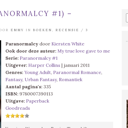
ANORMALCY #1) –
DOOR
EMMY
IN
BOEKEN
,
RECENSIE
/
3
Paranormalcy
door
Kiersten White
Ook door deze auteur:
My true love gave to me
Serie:
Paranormalcy #1
Uitgever:
Harper Collins
| januari 2011
Genres:
Young Adult
,
Paranormal Romance
,
Fantasy
,
Urban Fantasy
,
Romantiek
Aantal pagina's:
335
ISBN:
9780007390113
Uitgave:
Paperback
Goodreads