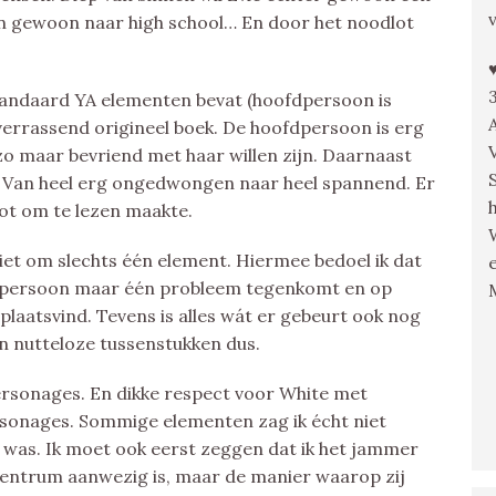
 dan gewoon naar high school… En door het noodlot
tandaard YA elementen bevat (hoofdpersoon is
n verrassend origineel boek. De hoofdpersoon is erg
 zo maar bevriend met haar willen zijn. Daarnaast
. Van heel erg ongedwongen naar heel spannend. Er
lot om te lezen maakte.
niet om slechts één element. Hiermee bedoel ik dat
ofdpersoon maar één probleem tegenkomt en op
plaatsvind. Tevens is alles wát er gebeurt ook nog
en nutteloze tussenstukken dus.
ersonages. En dikke respect voor White met
ersonages. Sommige elementen zag ik écht niet
 was. Ik moet ook eerst zeggen dat ik het jammer
t centrum aanwezig is, maar de manier waarop zij