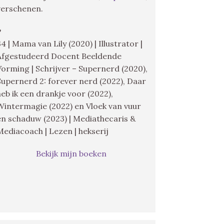
verschenen.
♥
34 | Mama van Lily (2020) | Illustrator |
Afgestudeerd Docent Beeldende
Vorming | Schrijver – Supernerd (2020),
Supernerd 2: forever nerd (2022), Daar
heb ik een drankje voor (2022),
Wintermagie (2022) en Vloek van vuur
en schaduw (2023) | Mediathecaris &
Mediacoach | Lezen | hekserij
Bekijk mijn boeken