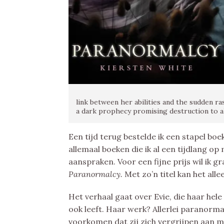
link between her abilities and the sudden ra
a dark prophecy promising destruction to a
Een tijd terug bestelde ik een stapel bo
allemaal boeken die ik al een tijdlang 
aanspraken. Voor een fijne prijs wil ik 
Paranormalcy.
Met zo’n titel kan het all
Het verhaal gaat over Evie, die haar hel
ook leeft. Haar werk? Allerlei paranorma
voorkomen dat zij zich vergrijpen aan m