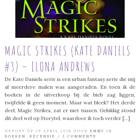
MAGIC STRIKES (KATE DANIELS
#3) – ILONA ANDREWS
De Kate Daniels serie is een urban fantasy serie die mij
al meerdere malen was aangeraden. En toen ik de
boeken in de uitverkoop bij de bieb zag liggen,
twijfelde ik geen moment. Maar wat bleek? Het derde
deel, Magic Strikes, zat er niet tussen. Gelukkig stond
dit deel wel op Storytel, waardoor ik toch verder […]
GEPOST OP 29 APRIL 2018 DOOR
EMMY
IN
BOEKEN
,
RECENSIE
/
3 COMMENTS