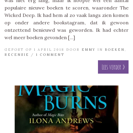
was niet erg lang, maar ik hoopte wel een aantal
populaire nieuwe boeken te scoren, waaronder The
Wicked Deep. Ik had hem al zo vaak langs zien komen
op onder andere bookstagram, dat ik gewoon
ontzettend benieuwd was geworden. Ik had echter
wel meer boeken gevonden […]
GEPOST OP 1 APRIL 2018 DOOR
EMMY
IN
BOEKEN
,
RECENSIE
/
1 COMMENT
Lees verder »