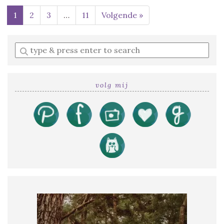
1
2
3
…
11
Volgende »
Enter
a
search
query
volg mij