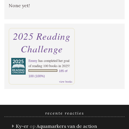
None yet!
2025 Reading
Challenge
Emmy
has completed her goal
of reading 100 books in 2025!
185 of
100 (100%)
view books
recente reacties
Ky-er
op
Aquamarkers van de action