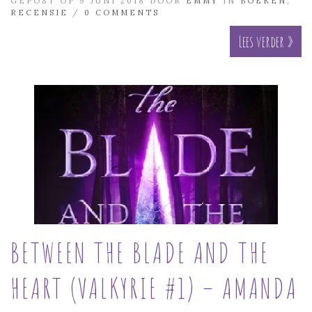
GEPOST OP 9 JUNI 2018 DOOR
EMMY
IN
BOEKEN
,
RECENSIE
/
0 COMMENTS
Lees verder »
BETWEEN THE BLADE AND THE
HEART (VALKYRIE #1) – AMANDA