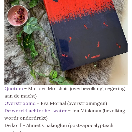
Quotum
– Marloes Morshuis (overbevolking, regering
aan de macht)
Overstroomd
– Eva Moraal (overstromingen)
De wereld achter het water
– Jen Minkman (bevolking
wordt onderdrukt).
De korf – Ahmet Chakioglou (post-apocalyptisch,