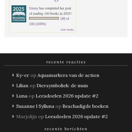
Emmy
has completed her goal
of reading 100 books in 2025!
185 of
100 (100%)
view books
recente reacties
Ky-er
op
Aquamarkers van de action
Lilian
op
Diersymboliek: de muis
Luna
op
Leesdoelen 2026 update #2
Susanne l Sylluna
op
Beschadigde boeken
Marjolijn
op
Leesdoelen 2026 update #2
recente berichten