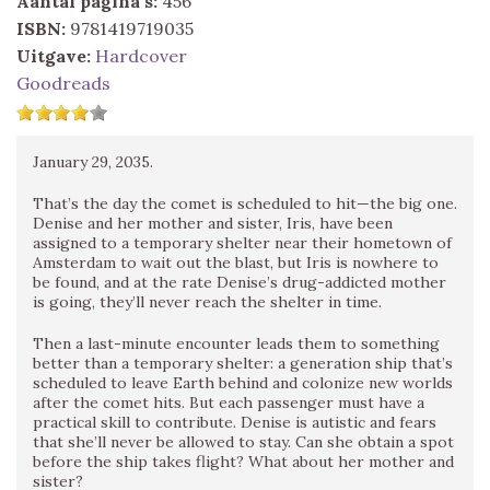
Aantal pagina's:
456
ISBN:
9781419719035
Uitgave:
Hardcover
Goodreads
January 29, 2035.
That’s the day the comet is scheduled to hit—the big one.
Denise and her mother and sister, Iris, have been
assigned to a temporary shelter near their hometown of
Amsterdam to wait out the blast, but Iris is nowhere to
be found, and at the rate Denise’s drug-addicted mother
is going, they’ll never reach the shelter in time.
Then a last-minute encounter leads them to something
better than a temporary shelter: a generation ship that’s
scheduled to leave Earth behind and colonize new worlds
after the comet hits. But each passenger must have a
practical skill to contribute. Denise is autistic and fears
that she’ll never be allowed to stay. Can she obtain a spot
before the ship takes flight? What about her mother and
sister?