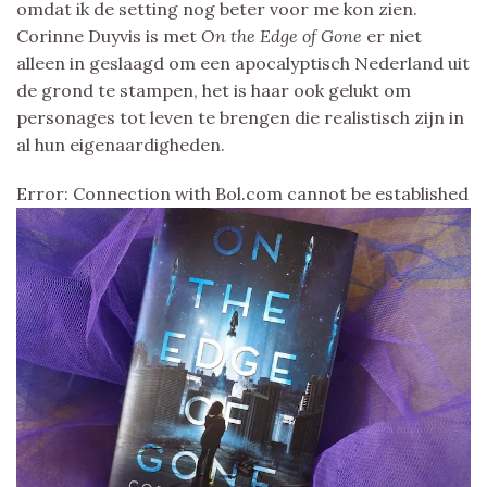
omdat ik de setting nog beter voor me kon zien.
Corinne Duyvis is met
On the Edge of Gone
er niet
alleen in geslaagd om een apocalyptisch Nederland uit
de grond te stampen, het is haar ook gelukt om
personages tot leven te brengen die realistisch zijn in
al hun eigenaardigheden.
Error: Connection with Bol.com cannot be established