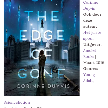
Corinne
Duyvis
Ook door
deze
auteur:
Het juiste
spoor
Uitgever:
Amulet
Books
|
Maart 2016
Genres:
Young
Adult
,
Sciencefiction