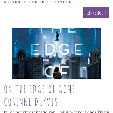
BOEKEN
,
RECENSIE
/
1 COMMENT
Lees verder »
ON THE EDGE OF GONE –
CORINNE DUYVIS
Bij de boekpresentatie van This is where it ends kwam