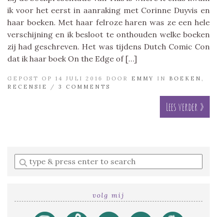
ik voor het eerst in aanraking met Corinne Duyvis en
haar boeken. Met haar felroze haren was ze een hele
verschijning en ik besloot te onthouden welke boeken
zij had geschreven. Het was tijdens Dutch Comic Con
dat ik haar boek On the Edge of […]
GEPOST OP 14 JULI 2016 DOOR
EMMY
IN
BOEKEN
,
RECENSIE
/
3 COMMENTS
Lees verder »
Enter
a
search
query
volg mij