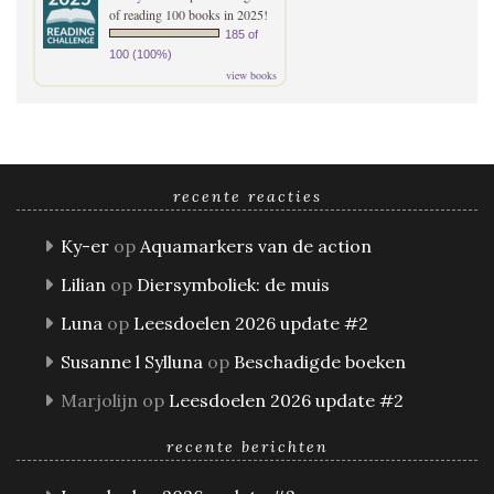
of reading 100 books in 2025!
185 of
100 (100%)
view books
recente reacties
Ky-er
op
Aquamarkers van de action
Lilian
op
Diersymboliek: de muis
Luna
op
Leesdoelen 2026 update #2
Susanne l Sylluna
op
Beschadigde boeken
Marjolijn
op
Leesdoelen 2026 update #2
recente berichten