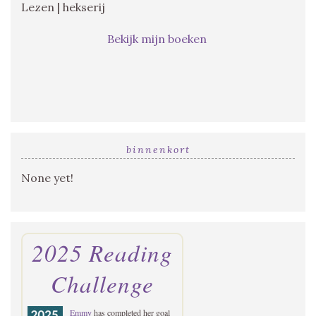
Lezen | hekserij
Bekijk mijn boeken
binnenkort
None yet!
2025 Reading
Challenge
Emmy
has completed her goal