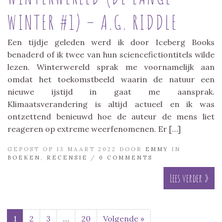
WINTER #1) – A.G. RIDDLE
Een tijdje geleden werd ik door Iceberg Books
benaderd of ik twee van hun sciencefictiontitels wilde
lezen. Winterwereld sprak me voornamelijk aan
omdat het toekomstbeeld waarin de natuur een
nieuwe ijstijd in gaat me aansprak.
Klimaatsverandering is altijd actueel en ik was
ontzettend benieuwd hoe de auteur de mens liet
reageren op extreme weerfenomenen. Er […]
GEPOST OP 13 MAART 2022 DOOR
EMMY
IN
BOEKEN
,
RECENSIE
/
0 COMMENTS
Lees verder »
1
2
3
…
20
Volgende »