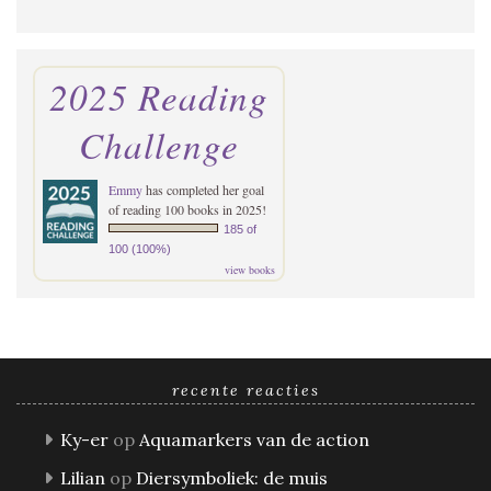
2025 Reading
Challenge
Emmy
has completed her goal
of reading 100 books in 2025!
185 of
100 (100%)
view books
recente reacties
Ky-er
op
Aquamarkers van de action
Lilian
op
Diersymboliek: de muis