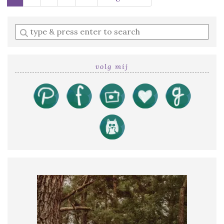
Enter
a
search
query
volg mij