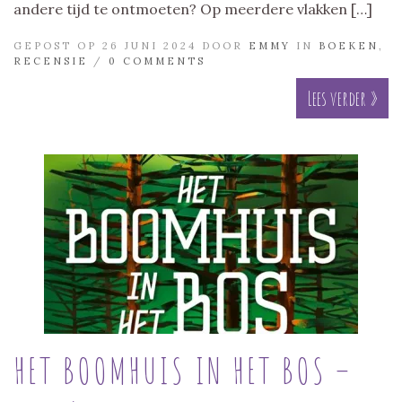
andere tijd te ontmoeten? Op meerdere vlakken […]
GEPOST OP 26 JUNI 2024 DOOR
EMMY
IN
BOEKEN
,
RECENSIE
/
0 COMMENTS
Lees verder »
HET BOOMHUIS IN HET BOS –