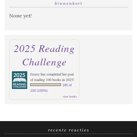
binnenkort
None yet!
2025 Reading
Challenge
Emmy
has completed her goal
of reading 100 books in 2025!
185 of
100 (100%)
view books
recente reacties