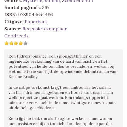
Genres:
Mysterie
,
Roman
,
Sciencefiction
Aantal pagina's:
367
ISBN:
9789044654486
Uitgave:
Paperback
Source:
Recensie-exemplaar
Goodreads
Een tijdreisromance, een spionagethriller en een
ingenieuze verkenning van de aard van macht en het
potentieel van liefde om alles te veranderen: welkom bij
Het ministerie van Tijd, de opwindende debuutroman van
Kaliane Bradley
In de nabije toekomst krijgt een ambtenaar het salaris
van haar dromen aangeboden en hoort kort daarna aan
welk project ze gaat werken. Een onlangs opgericht
ministerie verzamelt in de eenentwintigste eeuw ‘expats’
uit de hele geschiedenis.
Ze krijgt de taak om als ‘brug’ te werken: samenwonen
met, assisteren bij en toezicht houden op de expat die