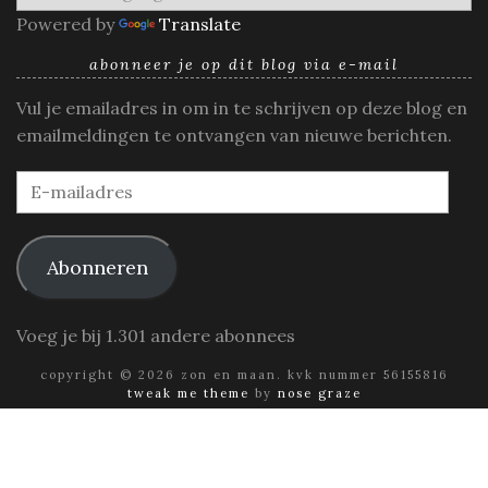
Powered by
Translate
abonneer je op dit blog via e-mail
Vul je emailadres in om in te schrijven op deze blog en
emailmeldingen te ontvangen van nieuwe berichten.
E-
mailadres
Abonneren
Voeg je bij 1.301 andere abonnees
copyright © 2026 zon en maan. kvk nummer 56155816
tweak me theme
by
nose graze