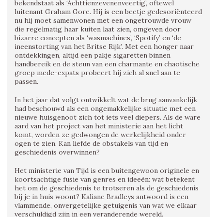
bekendstaat als ‘Achttienzevenenveertig’, oftewel
luitenant Graham Gore. Hij is een beetje gedesoriënteerd
nu hij moet samenwonen met een ongetrouwde vrouw
die regelmatig haar kuiten laat zien, omgeven door
bizarre concepten als ‘wasmachines’, ‘Spotify’ en ‘de
ineenstorting van het Britse Rijk’. Met een honger naar
ontdekkingen, altijd een pakje sigaretten binnen
handbereik en de steun van een charmante en chaotische
groep mede-expats probeert hij zich al snel aan te
passen.
In het jaar dat volgt ontwikkelt wat de brug aanvankelijk
had beschouwd als een ongemakkelijke situatie met een
nieuwe huisgenoot zich tot iets veel diepers. Als de ware
aard van het project van het ministerie aan het licht
komt, worden ze gedwongen de werkelijkheid onder
ogen te zien. Kan liefde de obstakels van tijd en
geschiedenis overwinnen?
Het ministerie van Tijd is een buitengewoon originele en
koortsachtige fusie van genres en ideeën: wat betekent
het om de geschiedenis te trotseren als de geschiedenis
bij je in huis woont? Kaliane Bradleys antwoord is een
vlammende, onvergetelijke getuigenis van wat we elkaar
verschuldigd zijn in een veranderende wereld.