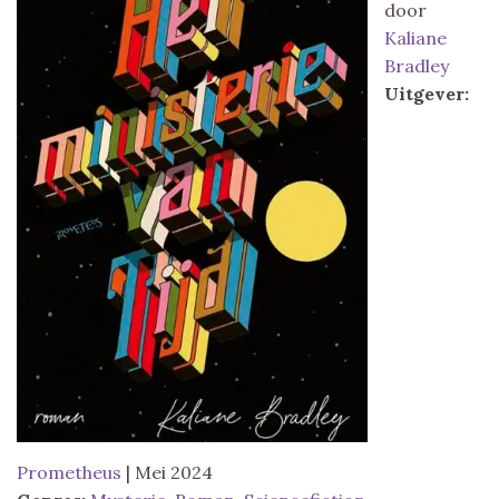
door
Kaliane
Bradley
Uitgever:
Prometheus
| Mei 2024