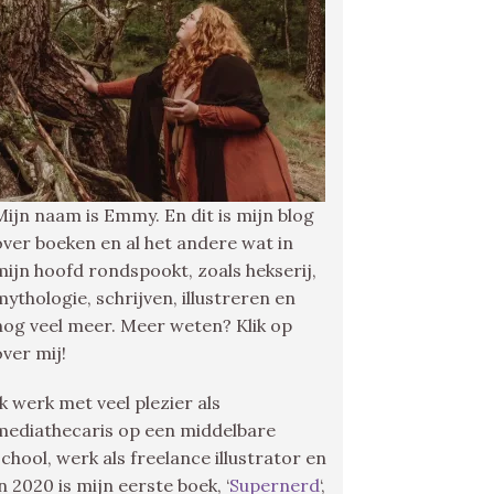
Mijn naam is Emmy. En dit is mijn blog
over boeken en al het andere wat in
mijn hoofd rondspookt, zoals hekserij,
mythologie, schrijven, illustreren en
nog veel meer. Meer weten? Klik op
over mij!
Ik werk met veel plezier als
mediathecaris op een middelbare
school, werk als freelance illustrator en
in 2020 is mijn eerste boek, ‘
Supernerd
‘,