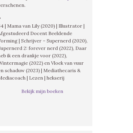
verschenen.
♥
34 | Mama van Lily (2020) | Illustrator |
Afgestudeerd Docent Beeldende
Vorming | Schrijver – Supernerd (2020),
Supernerd 2: forever nerd (2022), Daar
heb ik een drankje voor (2022),
Wintermagie (2022) en Vloek van vuur
en schaduw (2023) | Mediathecaris &
Mediacoach | Lezen | hekserij
Bekijk mijn boeken