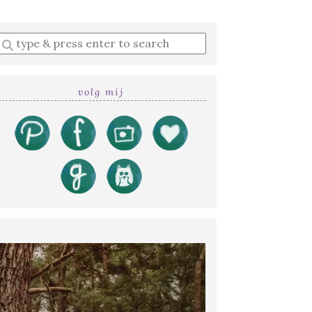
Enter
a
search
query
volg mij