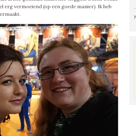
eel erg vermoeiend (op een goede manier). Ik heb
vermaakt.