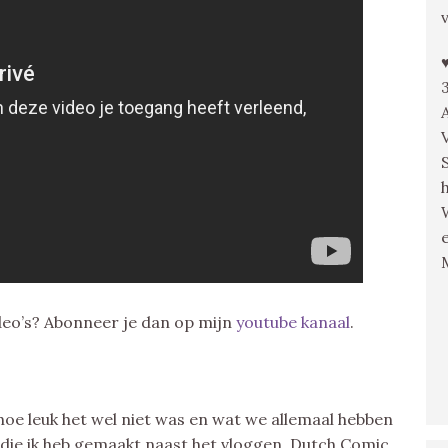
video’s? Abonneer je dan op mijn
youtube kanaal
.
oe leuk het wel niet was en wat we allemaal hebben
en die ik heb gemaakt naast het vloggen. Dutch Comic