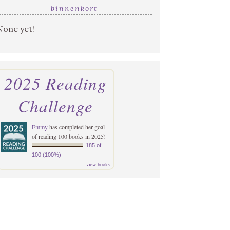
binnenkort
None yet!
2025 Reading
Challenge
Emmy
has completed her goal
of reading 100 books in 2025!
185 of
100 (100%)
view books