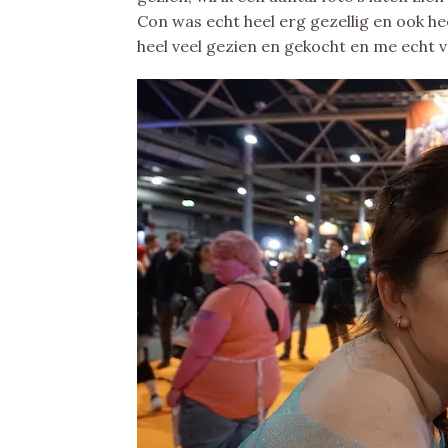
Con was echt heel erg gezellig en ook h
heel veel gezien en gekocht en me echt 