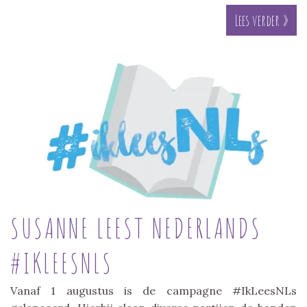
Lees verder »
SUSANNE LEEST NEDERLANDS
#IKLEESNLS
Vanaf 1 augustus is de campagne #IkLeesNLs