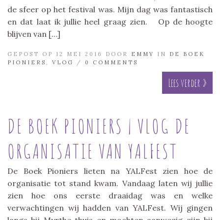
de sfeer op het festival was. Mijn dag was fantastisch
en dat laat ik jullie heel graag zien. Op de hoogte
blijven van […]
GEPOST OP 12 MEI 2016 DOOR
EMMY
IN
DE BOEK
PIONIERS
,
VLOG
/
0 COMMENTS
Lees verder »
DE BOEK PIONIERS | VLOG DE
ORGANISATIE VAN YALFEST
De Boek Pioniers lieten na YALFest zien hoe de
organisatie tot stand kwam. Vandaag laten wij jullie
zien hoe ons eerste draaidag was en welke
verwachtingen wij hadden van YALFest. Wij gingen
langs bij Myrthe thuis en mochten aanwezig zijn bij