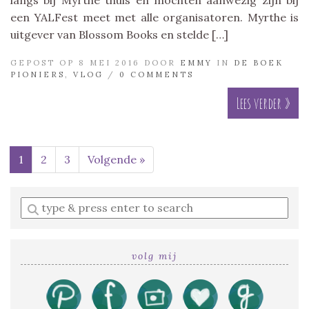
een YALFest meet met alle organisatoren. Myrthe is
uitgever van Blossom Books en stelde […]
GEPOST OP 8 MEI 2016 DOOR
EMMY
IN
DE BOEK
PIONIERS
,
VLOG
/
0 COMMENTS
Lees verder »
1
2
3
Volgende »
Enter
a
search
query
volg mij