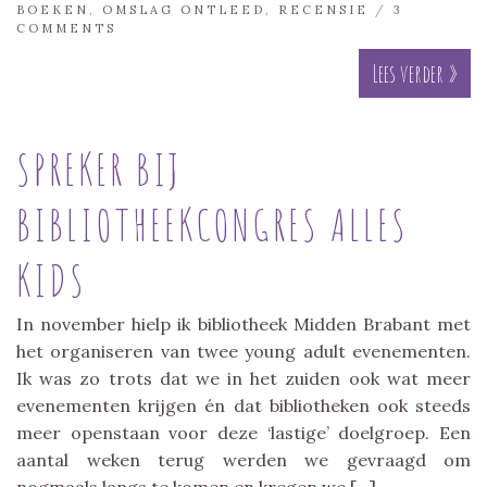
BOEKEN
,
OMSLAG ONTLEED
,
RECENSIE
/
3
COMMENTS
Lees verder »
SPREKER BIJ
BIBLIOTHEEKCONGRES ALLES
KIDS
In november hielp ik bibliotheek Midden Brabant met
het organiseren van twee young adult evenementen.
Ik was zo trots dat we in het zuiden ook wat meer
evenementen krijgen én dat bibliotheken ook steeds
meer openstaan voor deze ‘lastige’ doelgroep. Een
aantal weken terug werden we gevraagd om
nogmaals langs te komen en kregen we […]