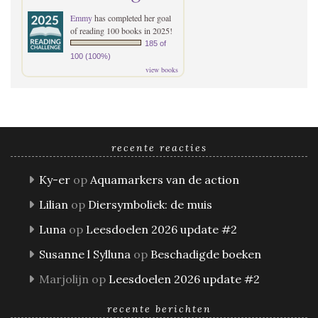
Emmy
has completed her goal
of reading 100 books in 2025!
185 of
100 (100%)
view books
recente reacties
Ky-er
op
Aquamarkers van de action
Lilian
op
Diersymboliek: de muis
Luna
op
Leesdoelen 2026 update #2
Susanne l Sylluna
op
Beschadigde boeken
Marjolijn
op
Leesdoelen 2026 update #2
recente berichten