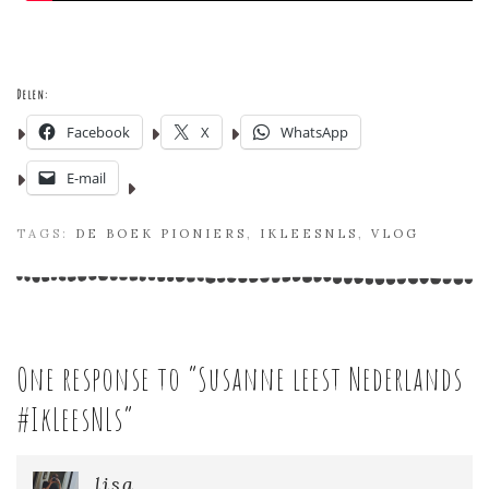
Delen:
Facebook
X
WhatsApp
E-mail
TAGS:
DE BOEK PIONIERS
,
IKLEESNLS
,
VLOG
One response to “
Susanne leest Nederlands
#IkLeesNLs
”
lisa