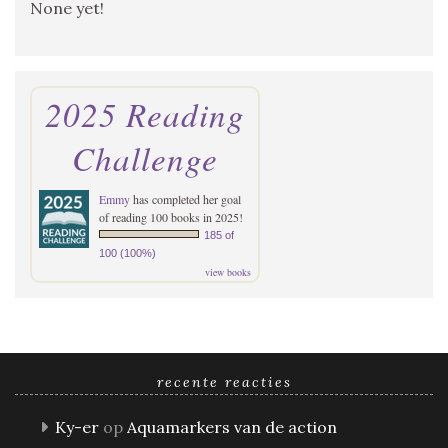
None yet!
2025 Reading
Challenge
Emmy
has completed her goal
of reading 100 books in 2025!
185 of
100 (100%)
view books
recente reacties
Ky-er
op
Aquamarkers van de action