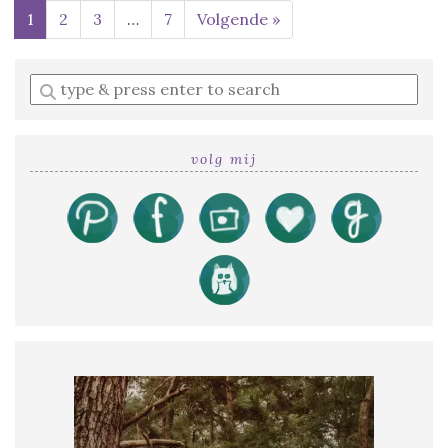
1
2
3
…
7
Volgende »
Enter
a
search
query
volg mij