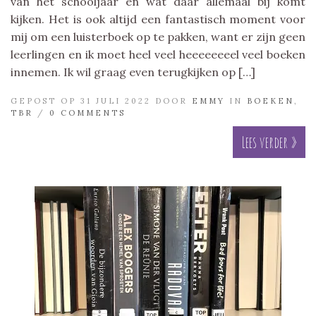
van het schooljaar en wat daar allemaal bij komt
kijken. Het is ook altijd een fantastisch moment voor
mij om een luisterboek op te pakken, want er zijn geen
leerlingen en ik moet heel veel heeeeeeeel veel boeken
innemen. Ik wil graag even terugkijken op […]
GEPOST OP 31 JULI 2022 DOOR
EMMY
IN
BOEKEN
,
TBR
/
0 COMMENTS
Lees verder »