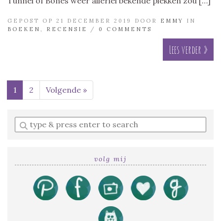
Tunnel of Bones weer allerlei bekende plekken zou […]
GEPOST OP 21 DECEMBER 2019 DOOR
EMMY
IN
BOEKEN
,
RECENSIE
/
0 COMMENTS
Lees verder »
1
2
Volgende »
Enter
a
search
query
volg mij