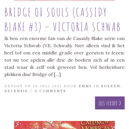
BRIDGE OF SOULS (CASSIDY
BLAKE #3) – VICTORIA SCHWAB
Ik ben een enorme fan van de Cassidy Blake serie van
Victoria Schwab (V.E. Schwab). Niet alleen vind ik het
heel tof om een middle grade over geesten te lezen:
tot nu toe spelen alle drie de boeken zich af in een
stad waar ik zelf ook geweest ben. Vol herkenbare
plekken dus! Bridge of […]
GEPOST OP 26 JULI 2021 DOOR
EMMY
IN
BOEKEN
,
RECENSIE
/
0 COMMENTS
Lees verder »