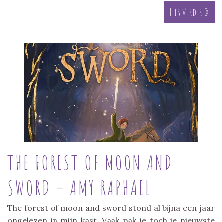
Lees verder »
THE FOREST OF MOON AND
SWORD – AMY RAPHAEL
The forest of moon and sword stond al bijna een jaar
ongelezen in mijn kast. Vaak pak je toch je nieuwste