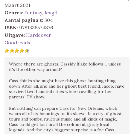
Maart 2021
Genres:
Fantasy
,
Jeugd
Aantal pagina's:
304
ISBN:
9781338574876
Uitgave:
Hardcover
Goodreads
Where there are ghosts, Cassidy Blake follows ... unless
it's the other way around?
Cass thinks she might have this ghost-hunting thing
down. After all, she and her ghost best friend, Jacob, have
survived two haunted cities while travelling for her
parents' TV show.
But nothing can prepare Cass for New Orleans, which
wears all of its hauntings on its sleeve. In a city of ghost
tours and tombs, raucous music and all kinds of magic,
Cass could get lost in all the colourful, grisly local
legends. And the city's biggest surprise is a foe Cass