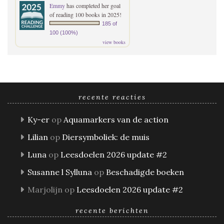
Emmy
has completed her goal
of reading 100 books in 2025!
185 of
100 (100%)
view books
recente reacties
Ky-er
op
Aquamarkers van de action
Lilian
op
Diersymboliek: de muis
Luna
op
Leesdoelen 2026 update #2
Susanne l Sylluna
op
Beschadigde boeken
Marjolijn
op
Leesdoelen 2026 update #2
recente berichten