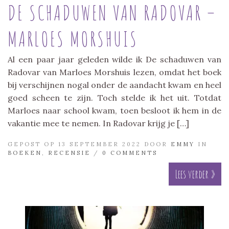
DE SCHADUWEN VAN RADOVAR –
MARLOES MORSHUIS
Al een paar jaar geleden wilde ik De schaduwen van
Radovar van Marloes Morshuis lezen, omdat het boek
bij verschijnen nogal onder de aandacht kwam en heel
goed scheen te zijn. Toch stelde ik het uit. Totdat
Marloes naar school kwam, toen besloot ik hem in de
vakantie mee te nemen. In Radovar krijg je […]
GEPOST OP 13 SEPTEMBER 2022 DOOR
EMMY
IN
BOEKEN
,
RECENSIE
/
0 COMMENTS
Lees verder »