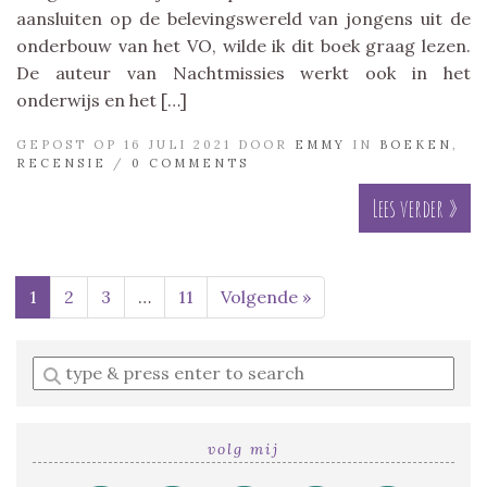
aansluiten op de belevingswereld van jongens uit de
onderbouw van het VO, wilde ik dit boek graag lezen.
De auteur van Nachtmissies werkt ook in het
onderwijs en het […]
GEPOST OP 16 JULI 2021 DOOR
EMMY
IN
BOEKEN
,
RECENSIE
/
0 COMMENTS
Lees verder »
1
2
3
…
11
Volgende »
Enter
a
search
query
volg mij