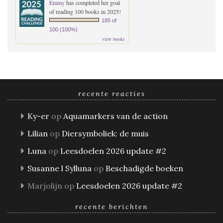
Emmy
has completed her goal
of reading 100 books in 2025!
185 of
100 (100%)
view books
recente reacties
Ky-er
op
Aquamarkers van de action
Lilian
op
Diersymboliek: de muis
Luna
op
Leesdoelen 2026 update #2
Susanne l Sylluna
op
Beschadigde boeken
Marjolijn
op
Leesdoelen 2026 update #2
recente berichten