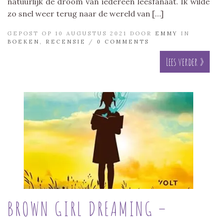
natuurlijk de droom van iedereen leesfanaat. Ik wilde
zo snel weer terug naar de wereld van […]
GEPOST OP 10 AUGUSTUS 2021 DOOR
EMMY
IN
BOEKEN
,
RECENSIE
/
0 COMMENTS
Lees verder »
BROWN GIRL DREAMING –