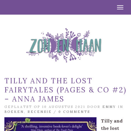
Togg
TILLY AND THE LOST
FAIRYTALES (PAGES & CO #2)
– ANNA JAMES
GEPLAATST OP 10 AUGUSTUS 2021 DOOR
EMMY
IN
BOEKEN
,
RECENSIE
/
0 COMMENTS
Tilly and
the lost