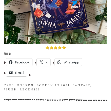
Delen:
Facebook
X
WhatsApp
E-mail
TAGS:
BOEKEN
,
BOEKEN IN 2021
,
FANTASY
,
JEUGD
,
RECENSIE