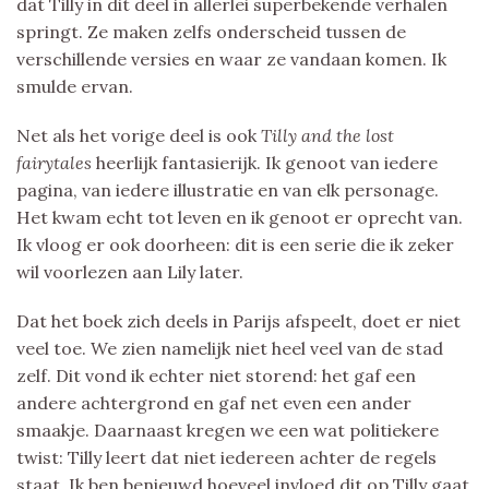
dat Tilly in dit deel in allerlei superbekende verhalen
springt. Ze maken zelfs onderscheid tussen de
verschillende versies en waar ze vandaan komen. Ik
smulde ervan.
Net als het vorige deel is ook
Tilly and the lost
fairytales
heerlijk fantasierijk. Ik genoot van iedere
pagina, van iedere illustratie en van elk personage.
Het kwam echt tot leven en ik genoot er oprecht van.
Ik vloog er ook doorheen: dit is een serie die ik zeker
wil voorlezen aan Lily later.
Dat het boek zich deels in Parijs afspeelt, doet er niet
veel toe. We zien namelijk niet heel veel van de stad
zelf. Dit vond ik echter niet storend: het gaf een
andere achtergrond en gaf net even een ander
smaakje. Daarnaast kregen we een wat politiekere
twist: Tilly leert dat niet iedereen achter de regels
staat. Ik ben benieuwd hoeveel invloed dit op Tilly gaat