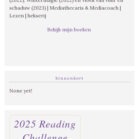
(2022), Wintermagie (2022) en Vloek van vuur en
schaduw (2023) | Mediathecaris & Mediacoach |
Lezen | hekserij
Bekijk mijn boeken
binnenkort
None yet!
2025 Reading
Challenge