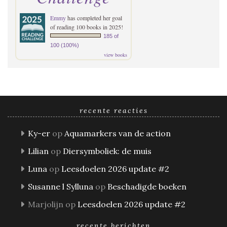
Emmy
has completed her goal
of reading 100 books in 2025!
185 of
100 (100%)
view books
recente reacties
Ky-er
op
Aquamarkers van de action
Lilian
op
Diersymboliek: de muis
Luna
op
Leesdoelen 2026 update #2
Susanne l Sylluna
op
Beschadigde boeken
Marjolijn
op
Leesdoelen 2026 update #2
recente berichten