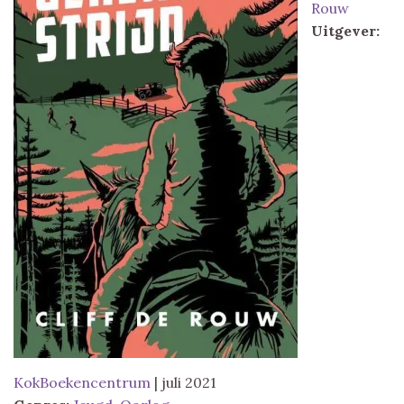
Rouw
Uitgever:
KokBoekencentrum
| juli 2021