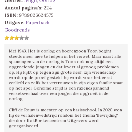
Genres:
Jeugd
,
Oorlog
Aantal pagina's:
224
ISBN:
9789026624575
Uitgave:
Paperback
Goodreads
Mei 1943. Het is oorlog en boerenzoon Toon begint
steeds meer mee te helpen in het verzet. Maar naast alle
spanningen van de oorlog is Toon ook nog altijd een
opgroeiende jongen en dat levert al genoeg problemen
op. Hij kijkt op tegen zijn grote neef, zijn vriendschap
wordt op de proef gesteld, hij wordt voor het eerst
verliefd en zelfs het vertrouwen in zijn eigen familie staat
op het spel. Geheime strijd is een razendspannend
verzetsverhaal over een jongen die opgroeit in de
oorlog.
Cliff de Rouw is meester op een basisschool. In 2020 won
hij de verhalenwedstrijd rondom het thema 'Bevrijding'
die door KokBoekencentrum Uitgevers werd
georganiseerd.