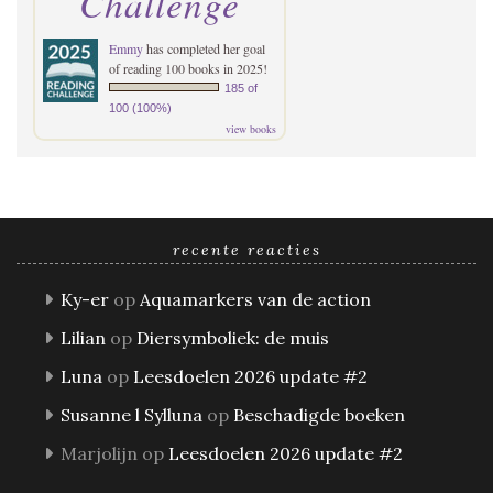
Challenge
Emmy
has completed her goal
of reading 100 books in 2025!
185 of
100 (100%)
view books
recente reacties
Ky-er
op
Aquamarkers van de action
Lilian
op
Diersymboliek: de muis
Luna
op
Leesdoelen 2026 update #2
Susanne l Sylluna
op
Beschadigde boeken
Marjolijn
op
Leesdoelen 2026 update #2