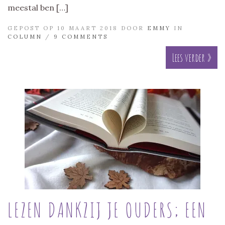
meestal ben […]
GEPOST OP 10 MAART 2018 DOOR
EMMY
IN
COLUMN
/
9 COMMENTS
Lees verder »
LEZEN DANKZIJ JE OUDERS; EEN