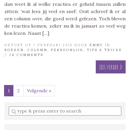
dan weet ik al welke reacties er geheid tussen zullen
zitten: ‘wat lees jij veel en snel’. Ooit schreef ik er al
een column over, die goed werd gelezen. Toch bleven
de reacties komen, zeker nu ik in januari zo veel weg
kon lezen. Naast […]
GEPOST OP 7 FEBRUARI 2015 DOOR
EMMY
IN
BOEKEN
,
COLUMN
,
PERSOONLIJK
,
TIPS & TRICKS
/
28 COMMENTS
Lees verder »
1
2
Volgende »
Enter
a
search