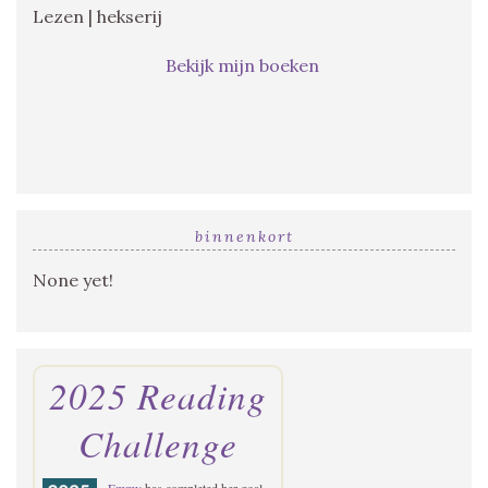
Lezen | hekserij
Bekijk mijn boeken
binnenkort
None yet!
2025 Reading
Challenge
Emmy
has completed her goal