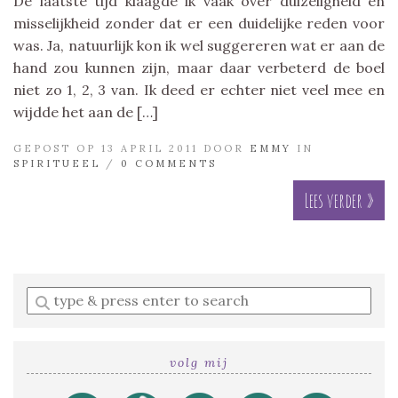
De laatste tijd klaagde ik vaak over duizeligheid en
misselijkheid zonder dat er een duidelijke reden voor
was. Ja, natuurlijk kon ik wel suggereren wat er aan de
hand zou kunnen zijn, maar daar verbeterd de boel
niet zo 1, 2, 3 van. Ik deed er echter niet veel mee en
wijdde het aan de […]
GEPOST OP 13 APRIL 2011 DOOR
EMMY
IN
SPIRITUEEL
/
0 COMMENTS
Lees verder »
Enter
a
search
query
volg mij