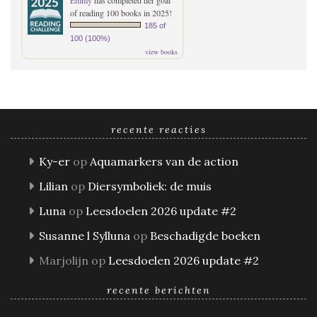
of reading 100 books in 2025!
185 of
100 (100%)
view books
recente reacties
Ky-er
op
Aquamarkers van de action
Lilian
op
Diersymboliek: de muis
Luna
op
Leesdoelen 2026 update #2
Susanne l Sylluna
op
Beschadigde boeken
Marjolijn
op
Leesdoelen 2026 update #2
recente berichten