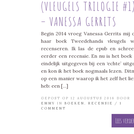
(VLEUGELS TRILOGIE #1
– VANESSA GERRITS
Begin 2014 vroeg Vanessa Gerrits mij o
haar boek Tweedehands vleugels wi
recenseren. Ik las de epub en schree
eerder een recensie. En nu is het boek
eindelijk uitgegeven bij een ‘echte’ uitg
en kon ik het boek nogmaals lezen. Dit
op een manier waarop ik het zelf het lie
heb: een […]
GEPOST OP 12 AUGUSTUS 2016 DOOR
EMMY
IN
BOEKEN
,
RECENSIE
/
1
COMMENT
Lees verde