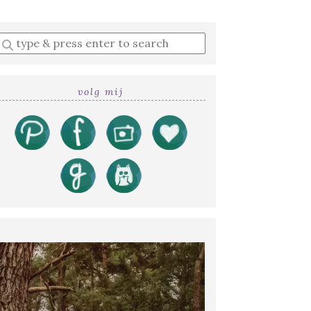
Enter
a
search
query
volg mij