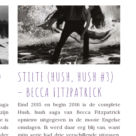
)
STILTE (HUSH, HUSH #3)
– BECCA FITZPATRICK
aga
Eind 2015 en begin 2016 is de complete
zijn
Hush, hush saga van Becca Fitzpatrick
e is
opnieuw uitgegeven in de mooie Engelse
oals
omslagen. Ik werd daar erg blij van, want
der
mijn serie had drie verschillende uitgaven.