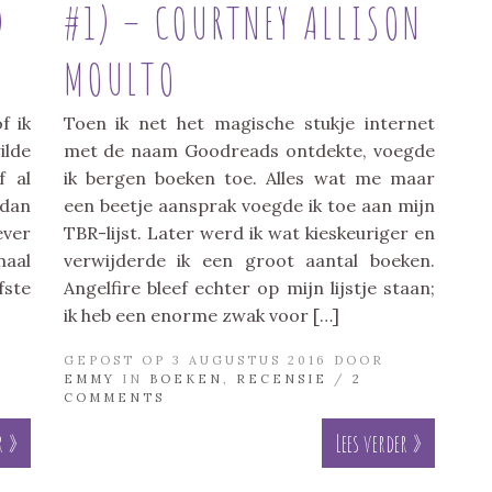
)
#1) – COURTNEY ALLISON
MOULTO
f ik
Toen ik net het magische stukje internet
lde
met de naam Goodreads ontdekte, voegde
f al
ik bergen boeken toe. Alles wat me maar
 dan
een beetje aansprak voegde ik toe aan mijn
ever
TBR-lijst. Later werd ik wat kieskeuriger en
maal
verwijderde ik een groot aantal boeken.
fste
Angelfire bleef echter op mijn lijstje staan;
ik heb een enorme zwak voor […]
GEPOST OP 3 AUGUSTUS 2016 DOOR
EMMY
IN
BOEKEN
,
RECENSIE
/
2
COMMENTS
r »
Lees verder »