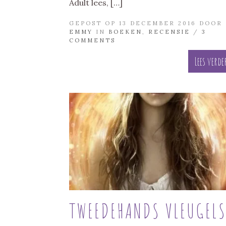
Adult lees, […]
GEPOST OP 13 DECEMBER 2016 DOOR
EMMY
IN
BOEKEN
,
RECENSIE
/
3
COMMENTS
Lees verde
TWEEDEHANDS VLEUGEL