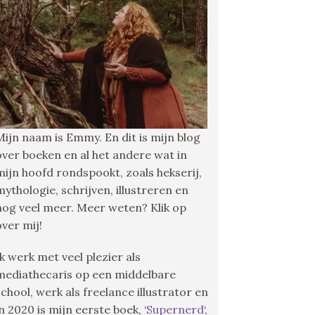
Mijn naam is Emmy. En dit is mijn blog
over boeken en al het andere wat in
mijn hoofd rondspookt, zoals hekserij,
mythologie, schrijven, illustreren en
nog veel meer. Meer weten? Klik op
over mij!
Ik werk met veel plezier als
mediathecaris op een middelbare
school, werk als freelance illustrator en
in 2020 is mijn eerste boek, ‘
Supernerd
‘,