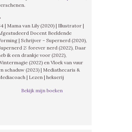
verschenen.
♥
34 | Mama van Lily (2020) | Illustrator |
Afgestudeerd Docent Beeldende
Vorming | Schrijver – Supernerd (2020),
Supernerd 2: forever nerd (2022), Daar
heb ik een drankje voor (2022),
Wintermagie (2022) en Vloek van vuur
en schaduw (2023) | Mediathecaris &
Mediacoach | Lezen | hekserij
Bekijk mijn boeken