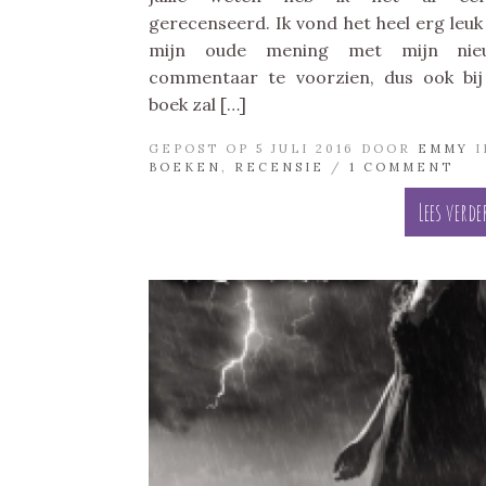
gerecenseerd. Ik vond het heel erg leu
mijn oude mening met mijn nie
commentaar te voorzien, dus ook bij
boek zal […]
GEPOST OP 5 JULI 2016 DOOR
EMMY
I
BOEKEN
,
RECENSIE
/
1 COMMENT
Lees verde