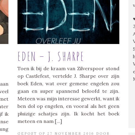
EDEN – J. SHARPE
Toen ik bij de kraam van Zilverspoor stond
op Castlefest, vertelde J. Sharpe over zijn
boek Eden, wat over gemene engelen zou
 aan
gaan en super spannend beloofd te zijn.
veel
Meteen was mijn interesse gewerkt, want ik
 met
ben dol op engelen, en vooral als het geen
ater
pluizige schatjes zijn. Ik kocht het boek
f ik
meteen en nam […]
nse
oung
GEPOST OP 27 NOVEMBER 2016 DOOR