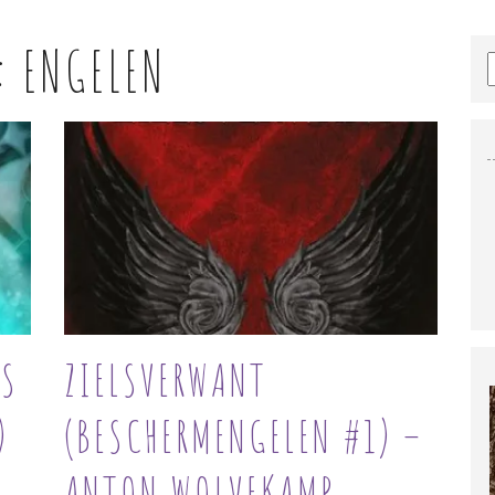
:
ENGELEN
LS
ZIELSVERWANT
)
(BESCHERMENGELEN #1) –
ANTON WOLVEKAMP