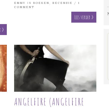
EMMY
IN
BOEKEN
,
RECENSIE
/
1
COMMENT
Lees verder »
r »
S
ANGELFIRE (ANGELFIRE