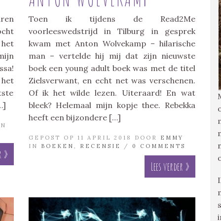
aren
Toen ik tijdens de Read2Me
ocht
voorleeswedstrijd in Tilburg in gesprek
 het
kwam met Anton Wolvekamp – hilarische
mijn
man – vertelde hij mij dat zijn nieuwste
ssa!
boek een young adult boek was met de titel
 het
Zielsverwant, en echt net was verschenen.
ste
Of ik het wilde lezen. Uiteraard! En wat
…]
bleek? Helemaal mijn kopje thee. Rebekka
heeft een bijzondere […]
IN
GEPOST OP 11 APRIL 2018 DOOR
EMMY
IN
BOEKEN
,
RECENSIE
/
0 COMMENTS
r »
Lees verder »