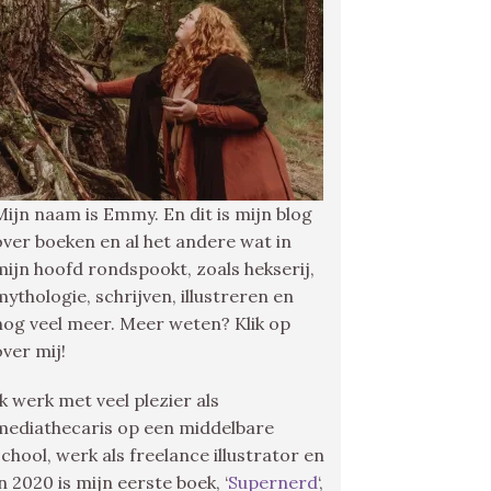
Mijn naam is Emmy. En dit is mijn blog
over boeken en al het andere wat in
mijn hoofd rondspookt, zoals hekserij,
mythologie, schrijven, illustreren en
nog veel meer. Meer weten? Klik op
over mij!
Ik werk met veel plezier als
mediathecaris op een middelbare
school, werk als freelance illustrator en
in 2020 is mijn eerste boek, ‘
Supernerd
‘,