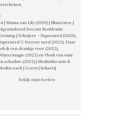
verschenen.
♥
34 | Mama van Lily (2020) | Illustrator |
Afgestudeerd Docent Beeldende
Vorming | Schrijver – Supernerd (2020),
Supernerd 2: forever nerd (2022), Daar
heb ik een drankje voor (2022),
Wintermagie (2022) en Vloek van vuur
en schaduw (2023) | Mediathecaris &
Mediacoach | Lezen | hekserij
Bekijk mijn boeken