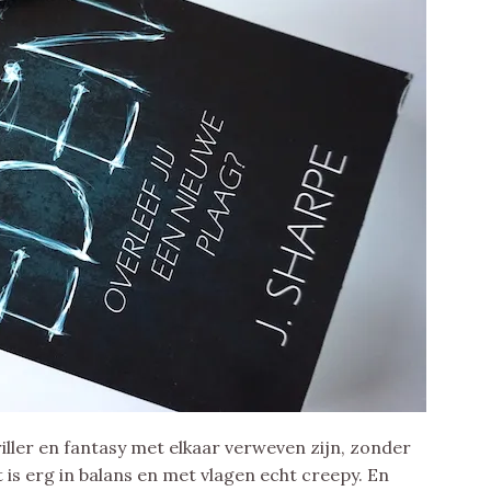
iller en fantasy met elkaar verweven zijn, zonder
 is erg in balans en met vlagen echt creepy. En