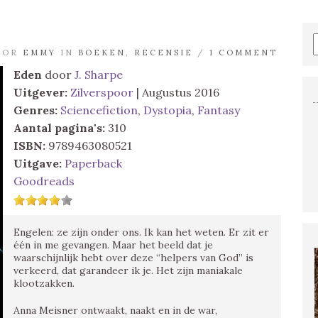
DOOR
EMMY
IN
BOEKEN
,
RECENSIE
/
1 COMMENT
Eden
door
J. Sharpe
Uitgever:
Zilverspoor
| Augustus 2016
Genres:
Sciencefiction
,
Dystopia
,
Fantasy
Aantal pagina's:
310
ISBN:
9789463080521
Uitgave:
Paperback
Goodreads
Engelen: ze zijn onder ons. Ik kan het weten. Er zit er
één in me gevangen. Maar het beeld dat je
waarschijnlijk hebt over deze “helpers van God” is
verkeerd, dat garandeer ik je. Het zijn maniakale
klootzakken.
Anna Meisner ontwaakt, naakt en in de war,