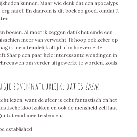
lijkheden kunnen. Maar wie denk dat een apocalyps
n erg naïef. En daarom is dit boek zo goed, omdat J.
tten.
en boeien. Al moet ik zeggen dat ik het einde een
 misschien meer van verwacht. Ik hoop ook zeker op
ag ik me uiteindelijk altijd af in hoeverre de
eft Sharp een paar hele interessante wendingen in
chreeuwen om verder uitgewerkt te worden, zoals
ugje bovennatuurlijk, dat is
Eden.
ht lezen, want de sfeer is echt fantastisch en het
ntastische klootzakken en ook de mensheid zelf laat
gin tot eind mee te sleuren.
be established