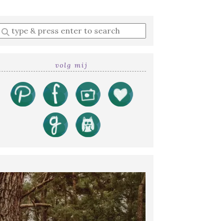
Enter
a
search
query
volg mij