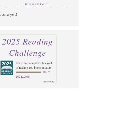
binnenkort
None yet!
2025 Reading
Challenge
Emmy
has completed her goal
of reading 100 books in 2025!
185 of
100 (100%)
view books