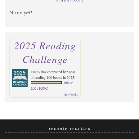
None yet!
2025 Reading
Challenge
Emmy
has completed her goal
of reading 100 books in 2025!
185 of
100 (100%)
view books
recente reacties