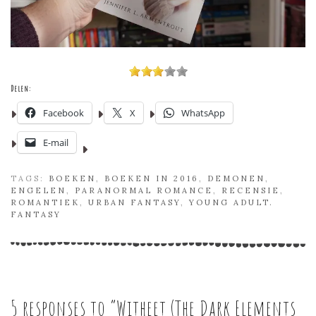
Delen:
Facebook
X
WhatsApp
E-mail
TAGS:
BOEKEN
,
BOEKEN IN 2016
,
DEMONEN
,
ENGELEN
,
PARANORMAL ROMANCE
,
RECENSIE
,
ROMANTIEK
,
URBAN FANTASY
,
YOUNG ADULT.
FANTASY
5 responses to “
Witheet (The Dark Elements