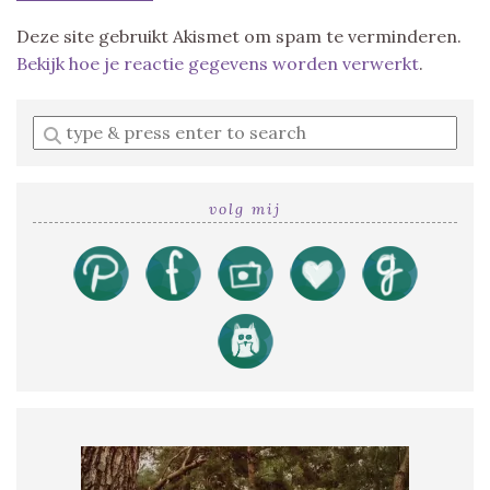
Deze site gebruikt Akismet om spam te verminderen.
Bekijk hoe je reactie gegevens worden verwerkt
.
Enter
a
search
query
volg mij