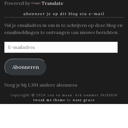
Powered by
Translate
abonneer je op dit blog via e-mail
Vul je emailadres in om in te schrijven op deze blog en
emailmeldingen te ontvangen van nieuwe berichten.
E-
mailadres
Abonneren
Voeg je bij 1.301 andere abonnees
copyright © 2026 zon en maan. kvk nummer 56155816
tweak me theme
by
nose graze