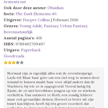
Armentrout
Ook door deze auteur:
Obsidian
Serie:
The Dark Elements #1
Uitgever:
Harper Collins
| Februari 2016
Genres:
Young Adult
,
Fantasy
,
Urban Fantasy
,
Bovennatuurlijk
Aantal pagina's:
416
ISBN:
9789402709407
Uitgave:
Paperback
Goodreads
Normaal zijn, is eigenlijk alles wat de zeventienjarige
Layla wil. Maar haar gave om een ziel weg te nemen door
iemand te kussen maakt haar voor altijd anders dan de
Wachters, bij wie ze is opgegroeid. Vooral lastig bij
Zayne, de zó niet bereikbare jongen op wie ze stiekem
verliefd is. Dan ontmoet ze Roth, een zondig lekkere
maar ook gevaarlijke demon. Hoewel ze beter uit zijn
buurt kan blijven, heeft hij één groot voordeel: dat
verboden-te-kussengedoe is helemaal geen issue met