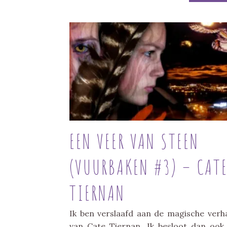
EEN VEER VAN STEEN
(VUURBAKEN #3) – CAT
TIERNAN
Ik ben verslaafd aan de magische verh
van Cate Tiernan. Ik besloot dan ook 