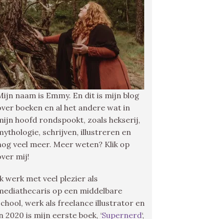
Mijn naam is Emmy. En dit is mijn blog
over boeken en al het andere wat in
mijn hoofd rondspookt, zoals hekserij,
mythologie, schrijven, illustreren en
nog veel meer. Meer weten? Klik op
over mij!
Ik werk met veel plezier als
mediathecaris op een middelbare
school, werk als freelance illustrator en
in 2020 is mijn eerste boek, ‘
Supernerd
‘,