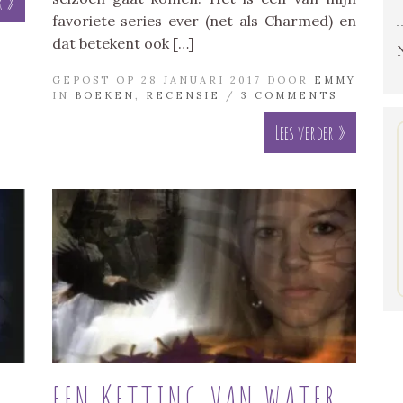
r »
favoriete series ever (net als Charmed) en
dat betekent ook […]
GEPOST OP 28 JANUARI 2017 DOOR
EMMY
IN
BOEKEN
,
RECENSIE
/
3 COMMENTS
Lees verder »
D
EEN KETTING VAN WATER