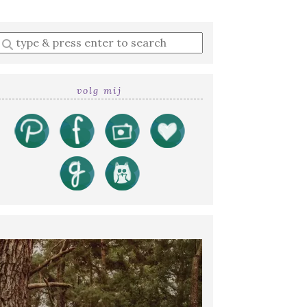
Enter
a
search
query
volg mij