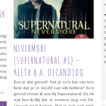
JK
rijg
ed,
NEVERMORE
dere
nder
(SUPERNATURAL #1) –
 met
vens
KEITH R.A. DECANDIDO
ven
kzij
Ken je dat gevoel? Dat je zo’n fan van iets
bent dat je er ALLES van wilt hebben? Zo’n
IN
gevoel ervaar ik nou bij Supernatural. En oh
wat ben ik blij dat er sowieso nog een 13e
seizoen gaat komen. Het is een van mijn