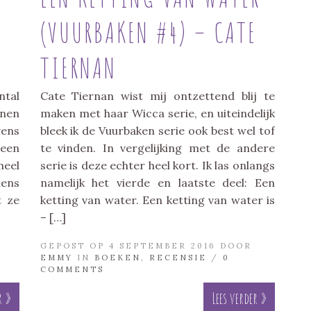
(VUURBAKEN #4) – CATE
TIERNAN
tal
Cate Tiernan wist mij ontzettend blij te
nnen
maken met haar Wicca serie, en uiteindelijk
vens
bleek ik de Vuurbaken serie ook best wel tof
 een
te vinden. In vergelijking met de andere
heel
serie is deze echter heel kort. Ik las onlangs
dens
namelijk het vierde en laatste deel: Een
t ze
ketting van water. Een ketting van water is
– […]
GEPOST OP 4 SEPTEMBER 2016 DOOR
EMMY
IN
BOEKEN
,
RECENSIE
/
0
COMMENTS
r »
Lees verder »