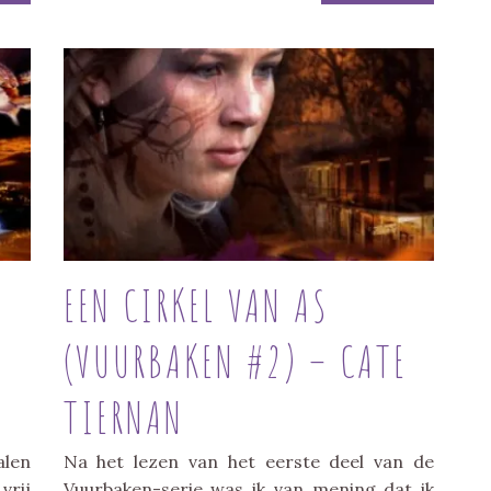
EEN CIRKEL VAN AS
E
(VUURBAKEN #2) – CATE
TIERNAN
alen
Na het lezen van het eerste deel van de
vrij
Vuurbaken-serie was ik van mening dat ik