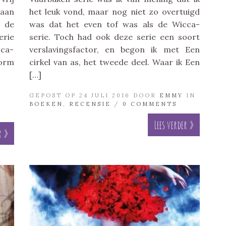
gaan
het leuk vond, maar nog niet zo overtuigd
 de
was dat het even tof was als de Wicca-
erie
serie. Toch had ook deze serie een soort
ca-
verslavingsfactor, en begon ik met Een
norm
cirkel van as, het tweede deel. Waar ik Een
[…]
GEPOST OP 24 JULI 2016 DOOR
EMMY
IN
BOEKEN
,
RECENSIE
/
0 COMMENTS
Lees verder »
r »