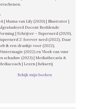
verschenen.
♥
34 | Mama van Lily (2020) | Illustrator |
Afgestudeerd Docent Beeldende
Vorming | Schrijver – Supernerd (2020),
Supernerd 2: forever nerd (2022), Daar
heb ik een drankje voor (2022),
Wintermagie (2022) en Vloek van vuur
en schaduw (2023) | Mediathecaris &
Mediacoach | Lezen | hekserij
Bekijk mijn boeken