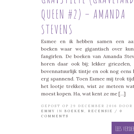
QUEEN #2) – AMANDA
STEVENS
Esmee en ik hebben samen een aan
boeken waar we gigantisch over ku
fangirlen. De boeken van Amanda Ste
horen daar ook bij; lekker griezelen,
bovennatuurlijk tintje en ook nog eens 
erg spannend. Toen Esmee mij trok tij
het lootje trekken, wist ze meteen wa
moest kopen. Ha, wat kent ze me […]
GEPOST OP 29 DECEMBER 2016 DOOR
EMMY
IN
BOEKEN
,
RECENSIE
/
0
COMMENTS
Lees verde