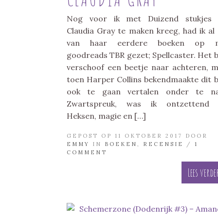
Nog voor ik met Duizend stukjes 
Claudia Gray te maken kreeg, had ik al
van haar eerdere boeken op m
goodreads TBR gezet; Spellcaster. Het 
verschoof een beetje naar achteren, 
toen Harper Collins bekendmaakte dit 
ook te gaan vertalen onder te n
Zwartspreuk, was ik ontzettend bl
Heksen, magie en […]
GEPOST OP 11 OKTOBER 2017 DOOR
EMMY
IN
BOEKEN
,
RECENSIE
/
1
COMMENT
Lees verde