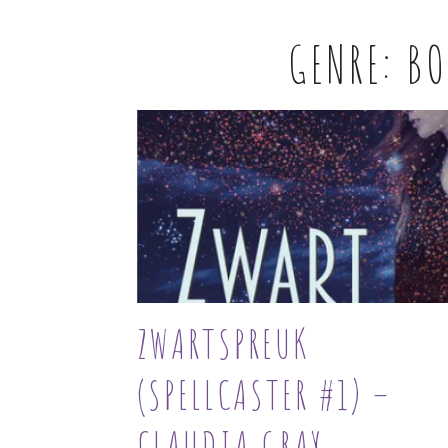
GENRE:
BO
ZWARTSPREUK
(SPELLCASTER #1) –
CLAUDIA GRAY