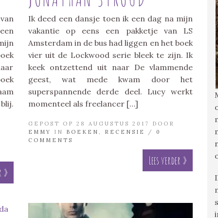
van
Ik deed een dansje toen ik een dag na mijn
 een
vakantie op eens een pakketje van LS
ijn
Amsterdam in de bus had liggen en het boek
boek
vier uit de Lockwood serie bleek te zijn. Ik
maar
keek ontzettend uit naar De vlammende
boek
geest, wat mede kwam door het
aam
superspannende derde deel. Lucy werkt
ij.
momenteel als freelancer […]
GEPOST OP 28 AUGUSTUS 2017 DOOR
EMMY
IN
BOEKEN
,
RECENSIE
/
0
COMMENTS
Lees verder »
r »