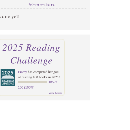
binnenkort
None yet!
2025 Reading
Challenge
Emmy
has completed her goal
of reading 100 books in 2025!
185 of
100 (100%)
view books