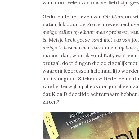
waardoor velen van ons verliefd zijn ge
Gedurende het lezen van
Obsidian
ontwi
natuurlijk door de grote hoeveelheid ov
meisje vallen op elkaar maar proberen va
is. Meisje heeft goede band met zus van jo
meisje te beschermen want er zal op haar
manier dan, want ik vond Katy echt een s
brutaal, doet dingen die ze eigenlijk nie
waarom lezeressen helemaal lijp worden
hart van goud. Stiekem wil iedereen natu
randje, terwijl hij alles voor jou alleen 
dat K en D dezelfde achternaam hebben,
zitten?