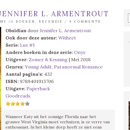
 JENNIFER L. ARMENTROUT
MY
IN
BOEKEN
,
RECENSIE
/
9 COMMENTS
Obsidian
door
Jennifer L. Armentrout
Ook door deze auteur:
Witheet
Serie:
Lux #1
Andere boeken in deze serie:
Onyx
Uitgever:
Zomer & Keuning
| Mei 2018
Genres:
Young Adult
,
Paranormal Romance
Aantal pagina's:
432
ISBN:
9789401913706
Uitgave:
Paperback
Goodreads
Wanneer Katy uit het zonnige Florida naar het
grauwe West Virginia moet verhuizen, is ze verre van
enthousiast. In het kleine dorp heeft ze niet eens