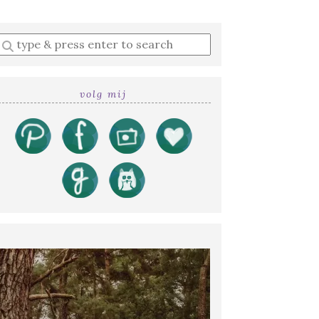
Enter
a
search
query
volg mij