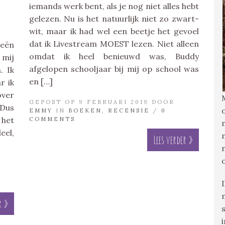
iemands werk bent, als je nog niet alles hebt
gelezen. Nu is het natuurlijk niet zo zwart-
wit, maar ik had wel een beetje het gevoel
dat ik Livestream MOEST lezen. Niet alleen
ieën
omdat ik heel benieuwd was, Buddy
mij
afgelopen schooljaar bij mij op school was
. Ik
en […]
r ik
over
GEPOST OP 9 FEBRUARI 2019 DOOR
 Dus
EMMY
IN
BOEKEN
,
RECENSIE
/
0
 het
COMMENTS
l,
Lees verder »
r »