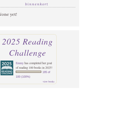
binnenkort
None yet!
2025 Reading
Challenge
Emmy
has completed her goal
of reading 100 books in 2025!
185 of
100 (100%)
view books