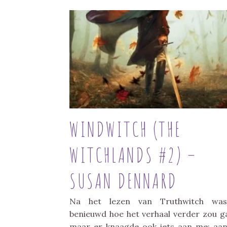
WINDWITCH (THE
WITCHLANDS #2) –
SUSAN DENNARD
Na het lezen van Truthwitch was
benieuwd hoe het verhaal verder zou g
maar er knaagde ook iets aan me: aa