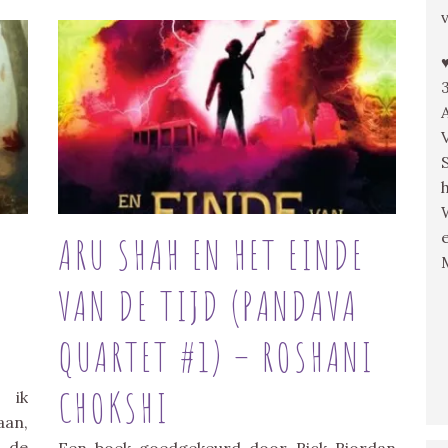
ARU SHAH EN HET EINDE
VAN DE TIJD (PANDAVA
QUARTET #1) – ROSHANI
CHOKSHI
 ik
aan,
n de
Een boek goedgekeurd door Rick Riordan