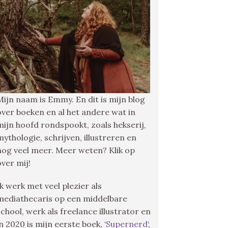
Mijn naam is Emmy. En dit is mijn blog
over boeken en al het andere wat in
mijn hoofd rondspookt, zoals hekserij,
mythologie, schrijven, illustreren en
nog veel meer. Meer weten? Klik op
over mij!
Ik werk met veel plezier als
mediathecaris op een middelbare
school, werk als freelance illustrator en
in 2020 is mijn eerste boek, ‘
Supernerd
‘,