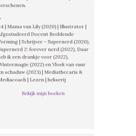
verschenen.
♥
34 | Mama van Lily (2020) | Illustrator |
Afgestudeerd Docent Beeldende
Vorming | Schrijver – Supernerd (2020),
Supernerd 2: forever nerd (2022), Daar
heb ik een drankje voor (2022),
Wintermagie (2022) en Vloek van vuur
en schaduw (2023) | Mediathecaris &
Mediacoach | Lezen | hekserij
Bekijk mijn boeken