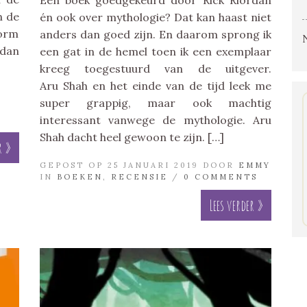
n de
én ook over mythologie? Dat kan haast niet
norm
anders dan goed zijn. En daarom sprong ik
 dan
een gat in de hemel toen ik een exemplaar
kreeg toegestuurd van de uitgever.
Aru Shah en het einde van de tijd leek me
super grappig, maar ook machtig
interessant vanwege de mythologie. Aru
Shah dacht heel gewoon te zijn. […]
r »
GEPOST OP 25 JANUARI 2019 DOOR
EMMY
IN
BOEKEN
,
RECENSIE
/
0 COMMENTS
Lees verder »