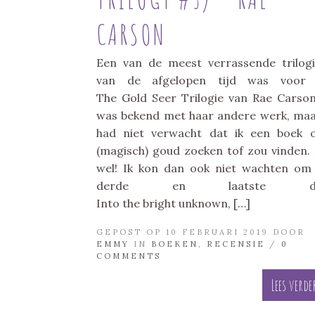
CARSON
Een van de meest verrassende trilog
van de afgelopen tijd was voor 
The Gold Seer Trilogie van Rae Carson
was bekend met haar andere werk, maa
had niet verwacht dat ik een boek 
(magisch) goud zoeken tof zou vinden.
wel! Ik kon dan ook niet wachten om
derde en laatste dee
Into the bright unknown, […]
GEPOST OP 10 FEBRUARI 2019 DOOR
EMMY
IN
BOEKEN
,
RECENSIE
/
0
COMMENTS
Lees verde