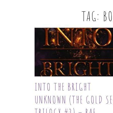
TAG:
BO
INTO THE BRIGHT
UNKNOWN (THE GOLD SE
TRILOGY #3) – RAE