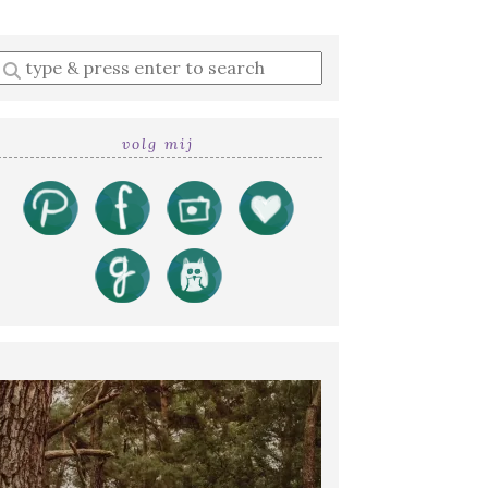
Enter
a
search
query
volg mij