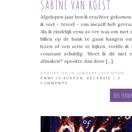
SABINE VAN ROEST
Afgelopen jaar ben ik erachter gekomen
ik veel – teveel – van mezelf heb gevra
Als ik eindelijk eens zo ver was om met 
billen op de bank te gaan hangen o
lezen of een serie te kijken, voelde ik
constant schuldig. ‘Moet ik dit niet 
afmaken?’ spookte dan door […]
GEPOST OP 20 JANUARI 2019 DOOR
EMMY
IN
BOEKEN
,
RECENSIE
/
0
COMMENTS
Lees verde