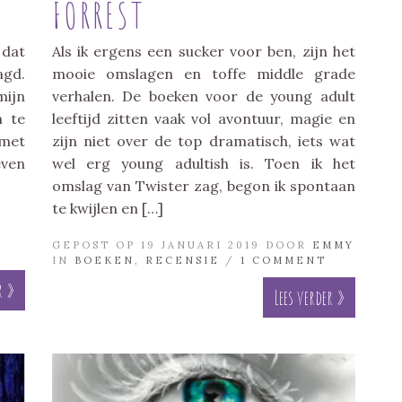
FORREST
 dat
Als ik ergens een sucker voor ben, zijn het
agd.
mooie omslagen en toffe middle grade
mijn
verhalen. De boeken voor de young adult
m te
leeftijd zitten vaak vol avontuur, magie en
 met
zijn niet over de top dramatisch, iets wat
even
wel erg young adultish is. Toen ik het
omslag van Twister zag, begon ik spontaan
te kwijlen en […]
GEPOST OP 19 JANUARI 2019 DOOR
EMMY
IN
BOEKEN
,
RECENSIE
/
1 COMMENT
r »
Lees verder »