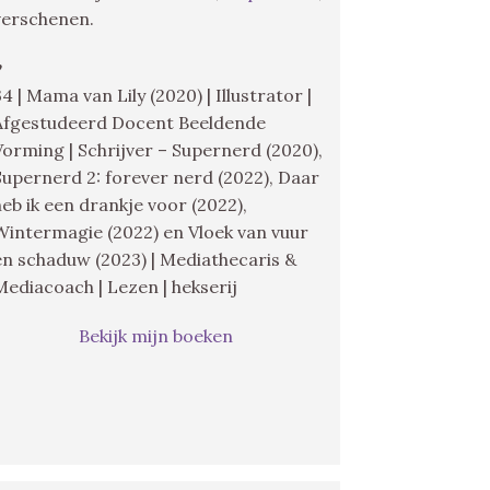
verschenen.
♥
34 | Mama van Lily (2020) | Illustrator |
Afgestudeerd Docent Beeldende
Vorming | Schrijver – Supernerd (2020),
Supernerd 2: forever nerd (2022), Daar
heb ik een drankje voor (2022),
Wintermagie (2022) en Vloek van vuur
en schaduw (2023) | Mediathecaris &
Mediacoach | Lezen | hekserij
Bekijk mijn boeken