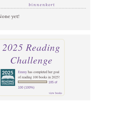
binnenkort
None yet!
2025 Reading
Challenge
Emmy
has completed her goal
of reading 100 books in 2025!
185 of
100 (100%)
view books