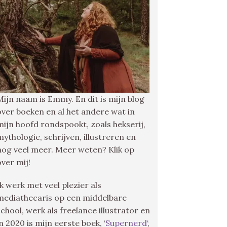
Mijn naam is Emmy. En dit is mijn blog
over boeken en al het andere wat in
mijn hoofd rondspookt, zoals hekserij,
mythologie, schrijven, illustreren en
nog veel meer. Meer weten? Klik op
over mij!
Ik werk met veel plezier als
mediathecaris op een middelbare
school, werk als freelance illustrator en
in 2020 is mijn eerste boek, ‘
Supernerd
‘,