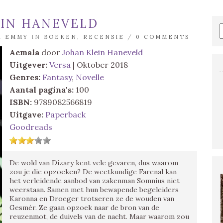
EIN HANEVELD
OR
EMMY
IN
BOEKEN
,
RECENSIE
/
0 COMMENTS
Acmala
door
Johan Klein Haneveld
Uitgever:
Versa
| Oktober 2018
Genres:
Fantasy
,
Novelle
Aantal pagina's:
100
ISBN:
9789082566819
Uitgave:
Paperback
Goodreads
De wold van Dizary kent vele gevaren, dus waarom
zou je die opzoeken? De weetkundige Farenal kan
het verleidende aanbod van zakenman Somnius niet
weerstaan. Samen met hun bewapende begeleiders
Karonna en Droeger trotseren ze de wouden van
Gesmèr. Ze gaan opzoek naar de bron van de
reuzenmot, de duivels van de nacht. Maar waarom zou