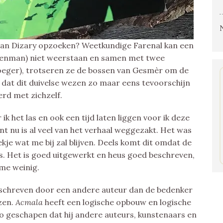
van Dizary opzoeken? Weetkundige Farenal kan een
akenman) niet weerstaan en samen met twee
eger), trotseren ze de bossen van Gesmèr om de
dat dit duivelse wezen zo maar eens tevoorschijn
rd met zichzelf.
 ik het las en ook een tijd laten liggen voor ik deze
t nu is al veel van het verhaal weggezakt. Het was
kje wat me bij zal blijven. Deels komt dit omdat de
s. Het is goed uitgewerkt en heus goed beschreven,
me weinig.
eschreven door een andere auteur dan de bedenker
zen.
Acmala
heeft een logische opbouw en logische
o geschapen dat hij andere auteurs, kunstenaars en