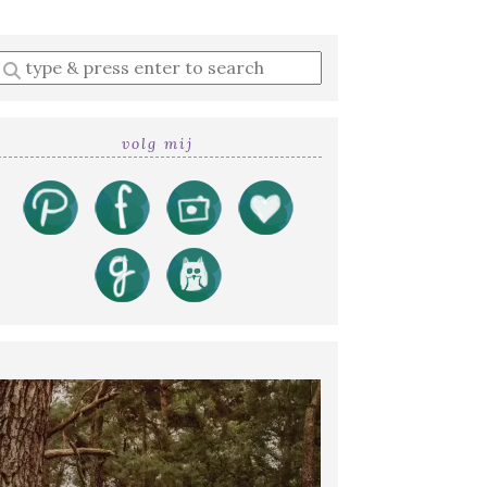
Enter
a
search
query
volg mij