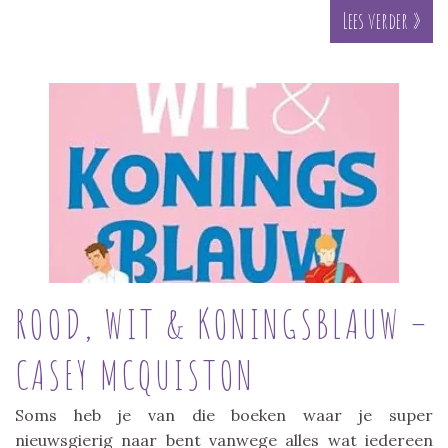
Lees verder »
ROOD, WIT & KONINGSBLAUW –
CASEY MCQUISTON
Soms heb je van die boeken waar je super
nieuwsgierig naar bent vanwege alles wat iedereen