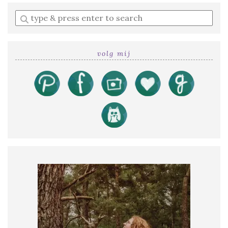
Enter
a
search
query
volg mij