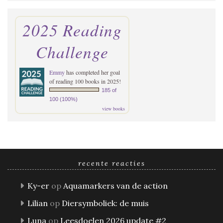
2025 Reading
Challenge
Emmy
has completed her goal
of reading 100 books in 2025!
185 of
100 (100%)
view books
recente reacties
Ky-er
op
Aquamarkers van de action
Lilian
op
Diersymboliek: de muis
Luna
op
Leesdoelen 2026 update #2