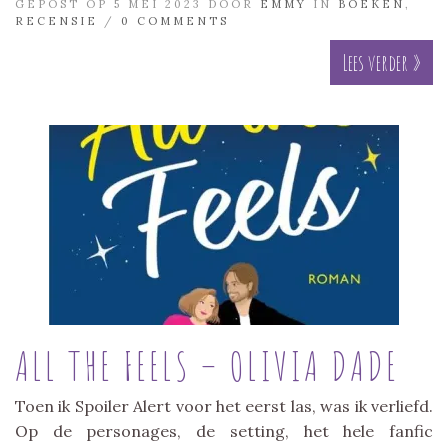
GEPOST OP 5 MEI 2023 DOOR
EMMY
IN
BOEKEN
,
RECENSIE
/
0 COMMENTS
Lees verder »
ALL THE FEELS – OLIVIA DADE
Toen ik Spoiler Alert voor het eerst las, was ik verliefd.
Op de personages, de setting, het hele fanfic