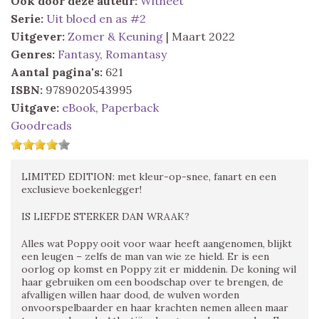
Ook door deze auteur:
Witheet
Serie:
Uit bloed en as #2
Uitgever:
Zomer & Keuning
| Maart 2022
Genres:
Fantasy
,
Romantasy
Aantal pagina's:
621
ISBN:
9789020543995
Uitgave:
eBook
,
Paperback
Goodreads
LIMITED EDITION: met kleur-op-snee, fanart en een
exclusieve boekenlegger!
IS LIEFDE STERKER DAN WRAAK?
Alles wat Poppy ooit voor waar heeft aangenomen, blijkt
een leugen – zelfs de man van wie ze hield. Er is een
oorlog op komst en Poppy zit er middenin. De koning wil
haar gebruiken om een boodschap over te brengen, de
afvalligen willen haar dood, de wulven worden
onvoorspelbaarder en haar krachten nemen alleen maar