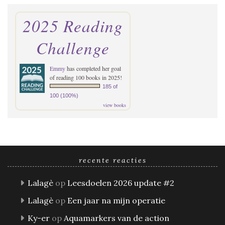
2025 Reading
Challenge
Emmy
has completed her goal
of reading 100 books in 2025!
185 of
100 (100%)
view books
recente reacties
Lalagè
op
Leesdoelen 2026 update #2
Lalagè
op
Een jaar na mijn operatie
Ky-er
op
Aquamarkers van de action