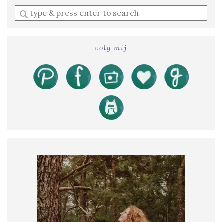
Enter
a
search
query
volg mij