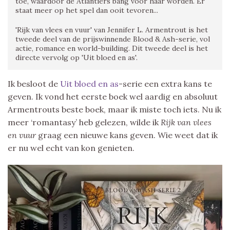
toe, waardoor de Atlantiërs bang voor haar worden. Er
staat meer op het spel dan ooit tevoren...
'Rijk van vlees en vuur' van Jennifer L. Armentrout is het
tweede deel van de prijswinnende Blood & Ash-serie, vol
actie, romance en world-building. Dit tweede deel is het
directe vervolg op 'Uit bloed en as'.
Ik besloot de
Uit
bloed
en as
-serie een extra kans te
geven. Ik vond het eerste boek wel aardig en absoluut
Armentrouts beste boek, maar ik miste toch iets. Nu ik
meer ‘romantasy’ heb gelezen, wilde ik
Rijk van vlees
en vuur
graag een nieuwe kans geven. Wie weet dat ik
er nu wel echt van kon genieten.