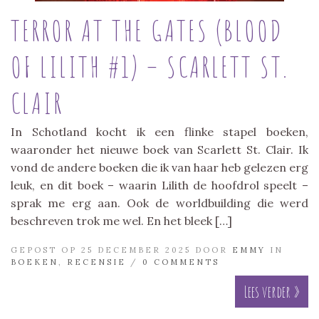
TERROR AT THE GATES (BLOOD
OF LILITH #1) – SCARLETT ST.
CLAIR
In Schotland kocht ik een flinke stapel boeken,
waaronder het nieuwe boek van Scarlett St. Clair. Ik
vond de andere boeken die ik van haar heb gelezen erg
leuk, en dit boek – waarin Lilith de hoofdrol speelt –
sprak me erg aan. Ook de worldbuilding die werd
beschreven trok me wel. En het bleek […]
GEPOST OP 25 DECEMBER 2025 DOOR
EMMY
IN
BOEKEN
,
RECENSIE
/
0 COMMENTS
Lees verder »