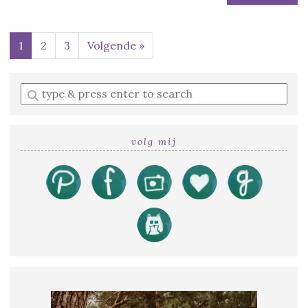
1
2
3
Volgende »
Enter
a
search
query
volg mij