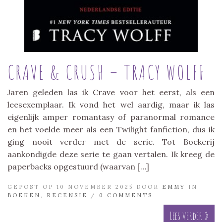
CRAVE & CRUSH – TRACY WOLFF
Jaren geleden las ik Crave voor het eerst, als een
leesexemplaar. Ik vond het wel aardig, maar ik las
eigenlijk amper romantasy of paranormal romance
en het voelde meer als een Twilight fanfiction, dus ik
ging nooit verder met de serie. Tot Boekerij
aankondigde deze serie te gaan vertalen. Ik kreeg de
paperbacks opgestuurd (waarvan […]
GEPOST OP 10 NOVEMBER 2025 DOOR
EMMY
IN
BOEKEN
,
RECENSIE
/
0 COMMENTS
Lees verder »