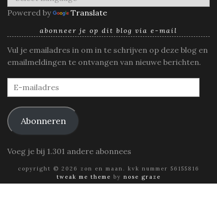
Powered by
Translate
abonneer je op dit blog via e-mail
Vul je emailadres in om in te schrijven op deze blog en
emailmeldingen te ontvangen van nieuwe berichten.
E-
mailadres
Abonneren
Voeg je bij 1.301 andere abonnees
copyright © 2026 zon en maan. kvk nummer 56155816
tweak me theme
by
nose graze