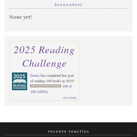
binnenkort
None yet!
2025 Reading
Challenge
Emmy
has completed her goal
of reading 100 books in 2025!
185 of
100 (100%)
view books
recente reacties