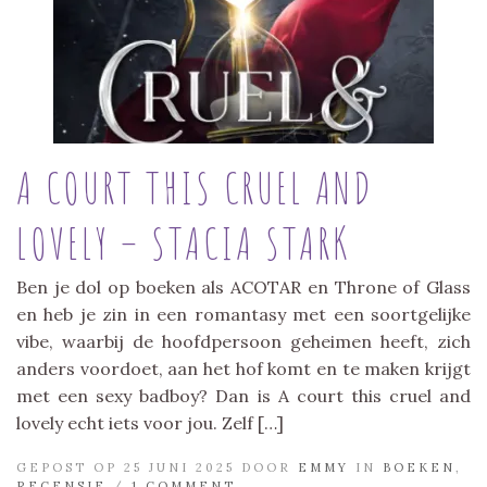
A COURT THIS CRUEL AND
LOVELY – STACIA STARK
Ben je dol op boeken als ACOTAR en Throne of Glass
en heb je zin in een romantasy met een soortgelijke
vibe, waarbij de hoofdpersoon geheimen heeft, zich
anders voordoet, aan het hof komt en te maken krijgt
met een sexy badboy? Dan is A court this cruel and
lovely echt iets voor jou. Zelf […]
GEPOST OP 25 JUNI 2025 DOOR
EMMY
IN
BOEKEN
,
RECENSIE
/
1 COMMENT