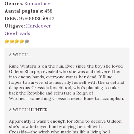
Genres:
Romantasy
Aantal pagina's:
458
ISBN:
9780008650612
Uitgave:
Hardcover
Goodreads
A WITCH…
Rune Winters is on the run. Ever since the boy she loved,
Gideon Sharpe, revealed who she was and delivered her
into enemy hands, everyone wants her dead. If Rune
hopes to survive, she must ally herself with the cruel and
dangerous Cressida Roseblood, who’s planning to take
back the Republic and reinstate a Reign of
Witches―something Cressida needs Rune to accomplish.
A WITCH HUNTER…
Apparently it wasn’t enough for Rune to deceive Gideon;
she’s now betrayed him by allying herself with
Cressida―the witch who made his life a living hell.