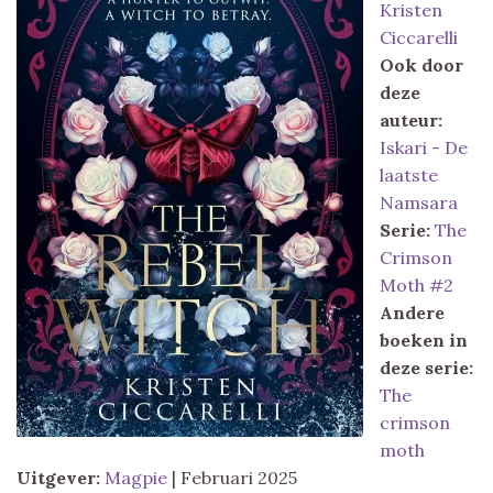
Kristen
Ciccarelli
Ook door
deze
auteur:
Iskari - De
laatste
Namsara
Serie:
The
Crimson
Moth #2
Andere
boeken in
deze serie:
The
crimson
moth
Uitgever:
Magpie
| Februari 2025