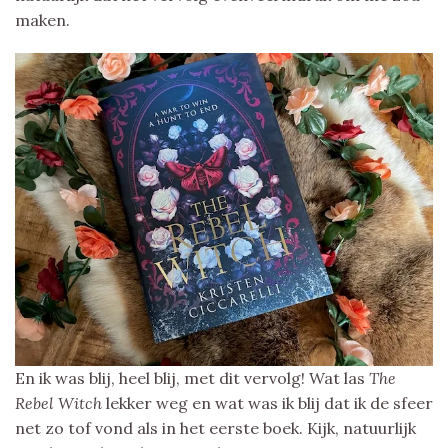
maken.
En ik was blij, heel blij, met dit vervolg! Wat las
The
Rebel Witch
lekker weg en wat was ik blij dat ik de sfeer
net zo tof vond als in het eerste boek. Kijk, natuurlijk