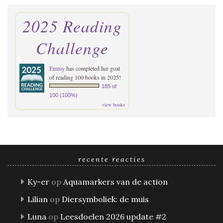
2025 Reading
Challenge
Emmy
has completed her goal
of reading 100 books in 2025!
185 of
100 (100%)
view books
recente reacties
Ky-er
op
Aquamarkers van de action
Lilian
op
Diersymboliek: de muis
Luna
op
Leesdoelen 2026 update #2