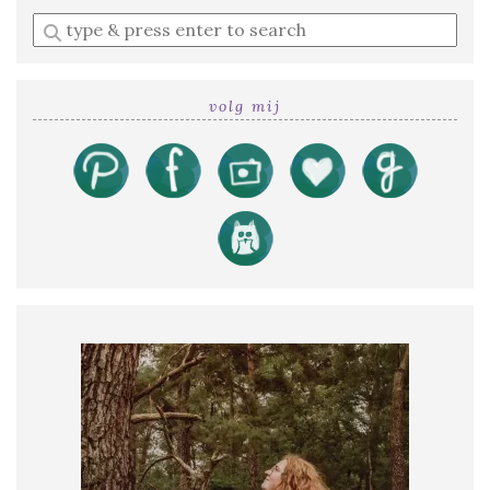
Enter
a
search
query
volg mij