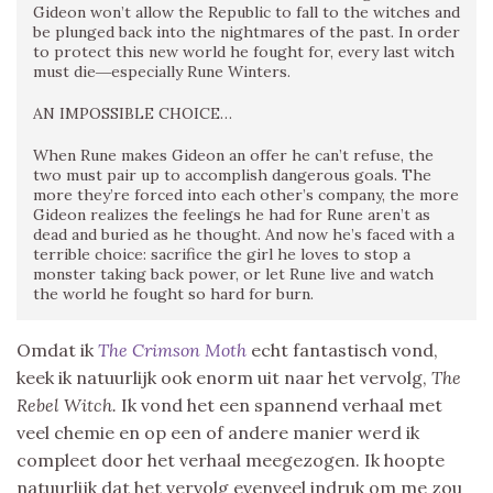
Gideon won’t allow the Republic to fall to the witches and
be plunged back into the nightmares of the past. In order
to protect this new world he fought for, every last witch
must die―especially Rune Winters.
AN IMPOSSIBLE CHOICE…
When Rune makes Gideon an offer he can’t refuse, the
two must pair up to accomplish dangerous goals. The
more they’re forced into each other’s company, the more
Gideon realizes the feelings he had for Rune aren’t as
dead and buried as he thought. And now he’s faced with a
terrible choice: sacrifice the girl he loves to stop a
monster taking back power, or let Rune live and watch
the world he fought so hard for burn.
Omdat ik
The Crimson Moth
echt fantastisch vond,
keek ik natuurlijk ook enorm uit naar het vervolg,
The
Rebel Witch.
Ik vond het een spannend verhaal met
veel chemie en op een of andere manier werd ik
compleet door het verhaal meegezogen. Ik hoopte
natuurlijk dat het vervolg evenveel indruk om me zou