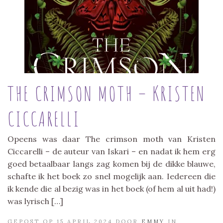
THE CRIMSON MOTH – KRISTEN
CICCARELLI
Opeens was daar The crimson moth van Kristen
Ciccarelli – de auteur van Iskari – en nadat ik hem erg
goed betaalbaar langs zag komen bij de dikke blauwe,
schafte ik het boek zo snel mogelijk aan. Iedereen die
ik kende die al bezig was in het boek (of hem al uit had!)
was lyrisch […]
GEPOST OP 15 APRIL 2024 DOOR
EMMY
IN