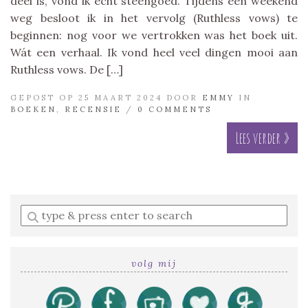
deel is, vond ik echt steengoed. Tijdens een weekend
weg besloot ik in het vervolg (Ruthless vows) te
beginnen: nog voor we vertrokken was het boek uit.
Wát een verhaal. Ik vond heel veel dingen mooi aan
Ruthless vows. De […]
GEPOST OP 25 MAART 2024 DOOR
EMMY
IN
BOEKEN
,
RECENSIE
/
0 COMMENTS
Lees verder »
Enter
a
search
query
volg mij