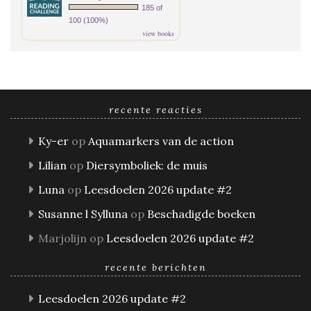
185 of
100 (100%)
view books
recente reacties
Ky-er
op
Aquamarkers van de action
Lilian
op
Diersymboliek: de muis
Luna
op
Leesdoelen 2026 update #2
Susanne l Sylluna
op
Beschadigde boeken
Marjolijn
op
Leesdoelen 2026 update #2
recente berichten
Leesdoelen 2026 update #2