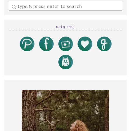
Enter
a
search
query
volg mij