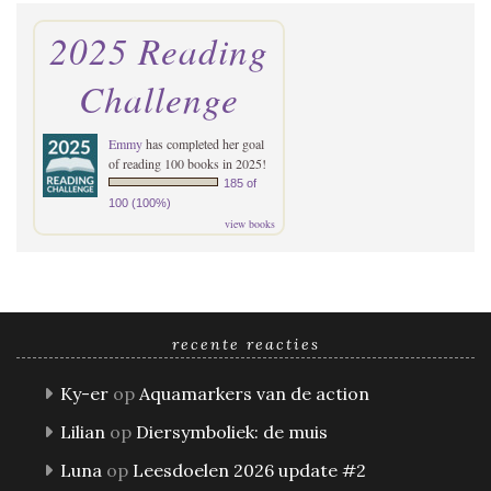
2025 Reading
Challenge
Emmy
has completed her goal
of reading 100 books in 2025!
185 of
100 (100%)
view books
recente reacties
Ky-er
op
Aquamarkers van de action
Lilian
op
Diersymboliek: de muis
Luna
op
Leesdoelen 2026 update #2