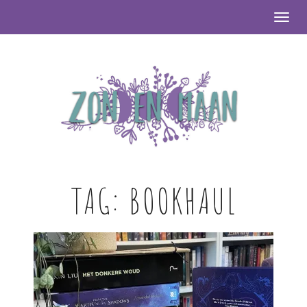
Togg
TAG:
BOOKHAUL