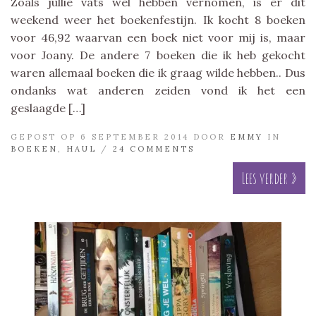
Zoals jullie vats wel hebben vernomen, is er dit
weekend weer het boekenfestijn. Ik kocht 8 boeken
voor 46,92 waarvan een boek niet voor mij is, maar
voor Joany. De andere 7 boeken die ik heb gekocht
waren allemaal boeken die ik graag wilde hebben.. Dus
ondanks wat anderen zeiden vond ik het een
geslaagde […]
GEPOST OP 6 SEPTEMBER 2014 DOOR
EMMY
IN
BOEKEN
,
HAUL
/
24 COMMENTS
Lees verder »