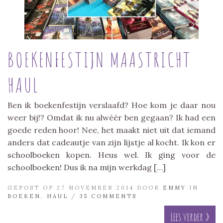
BOEKENFESTIJN MAASTRICHT
HAUL
Ben ik boekenfestijn verslaafd? Hoe kom je daar nou
weer bij!? Omdat ik nu alwéér ben gegaan? Ik had een
goede reden hoor! Nee, het maakt niet uit dat iemand
anders dat cadeautje van zijn lijstje al kocht. Ik kon er
schoolboeken kopen. Heus wel. Ik ging voor de
schoolboeken! Dus ik na mijn werkdag […]
GEPOST OP 27 NOVEMBER 2014 DOOR
EMMY
IN
BOEKEN
,
HAUL
/
35 COMMENTS
Lees verder »