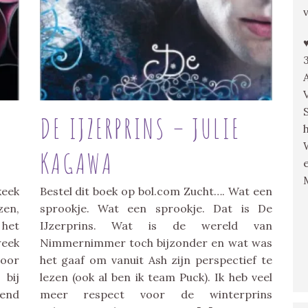
.
DE IJZERPRINS – JULIE
KAGAWA
keek
Bestel dit boek op bol.com Zucht…. Wat een
zen,
sprookje. Wat een sprookje. Dat is De
 het
IJzerprins. Wat is de wereld van
week
Nimmernimmer toch bijzonder en wat was
voor
het gaaf om vanuit Ash zijn perspectief te
 bij
lezen (ook al ben ik team Puck). Ik heb veel
eend
meer respect voor de winterprins