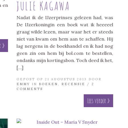
JULIE KAGAWA
n en
Nadat ik de IJzerprinses gelezen had, was
De IJzerkoningin een boek wat ik heeeeel
R
graag wilde lezen, maar waar het er steeds
niet van kwam om hem aan te schaffen. Hij
r »
lag nergens in de boekhandel en ik had nog
geen zin om hem bij bol.com te bestellen,
ondanks mijn kortingsbon. Toch deed ik het,
[…]
GEPOST OP 21 AUGUSTUS 2013 DOOR
EMMY
IN
BOEKEN
,
RECENSIE
/
2
COMMENTS
Lees verder »