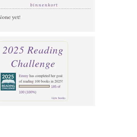
binnenkort
None yet!
2025 Reading
Challenge
Emmy
has completed her goal
of reading 100 books in 2025!
185 of
100 (100%)
view books