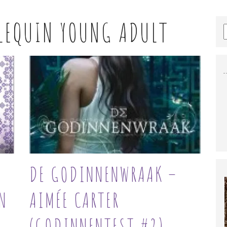
LEQUIN YOUNG ADULT
DE GODINNENWRAAK –
N
AIMÉE CARTER
(GODINNENTEST #2)