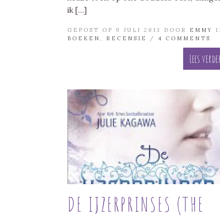
ik […]
GEPOST OP 9 JULI 2013 DOOR
EMMY
I
BOEKEN
,
RECENSIE
/
4 COMMENTS
Lees verde
DE IJZERPRINSES (THE