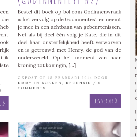
 een
Bestel dit boek op bol.com Godinnenwraak
 die
is het vervolg op de Godinnentest en neemt
 heb
je mee in een achtbaan van gebeurtenissen.
cht
Net als bij deel één volg je Kate, die in dit
ook
deel haar onsterfelijkheid heeft verworven
lijk
en is getrouwd met Henry, de god van de
t ik
onderwereld. Op het moment van haar
ste
kroning tot koningin, […]
GEPOST OP 18 FEBRUARI 2014 DOOR
EMMY
IN
BOEKEN
,
RECENSIE
/
0
Y
COMMENTS
S
Lees verder »
r »