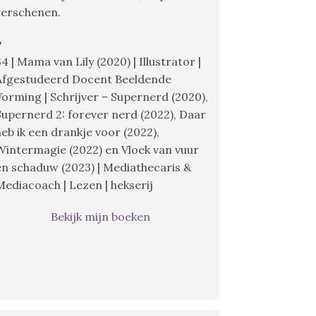
verschenen.
♥
34 | Mama van Lily (2020) | Illustrator |
Afgestudeerd Docent Beeldende
Vorming | Schrijver – Supernerd (2020),
Supernerd 2: forever nerd (2022), Daar
heb ik een drankje voor (2022),
Wintermagie (2022) en Vloek van vuur
en schaduw (2023) | Mediathecaris &
Mediacoach | Lezen | hekserij
Bekijk mijn boeken