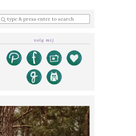
Enter
a
search
query
volg mij