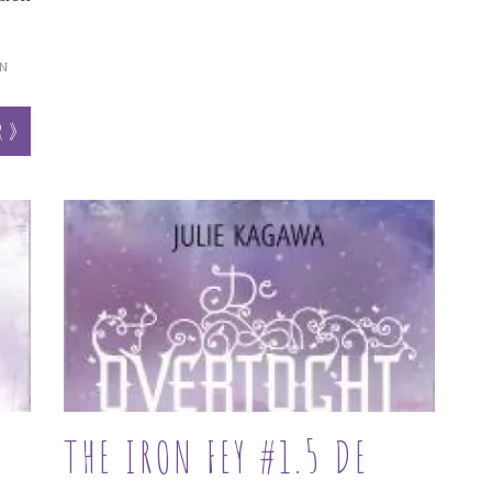
N
r »
THE IRON FEY #1.5 DE