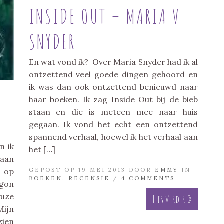
INSIDE OUT – MARIA V
SNYDER
En wat vond ik? Over Maria Snyder had ik al
ontzettend veel goede dingen gehoord en
ik was dan ook ontzettend benieuwd naar
haar boeken. Ik zag Inside Out bij de bieb
staan en die is meteen mee naar huis
gegaan. Ik vond het echt een ontzettend
spannend verhaal, hoewel ik het verhaal aan
n ik
het […]
gaan
s op
GEPOST OP 19 MEI 2013 DOOR
EMMY
IN
BOEKEN
,
RECENSIE
/
4 COMMENTS
gon
euze
Lees verder »
Mijn
zien