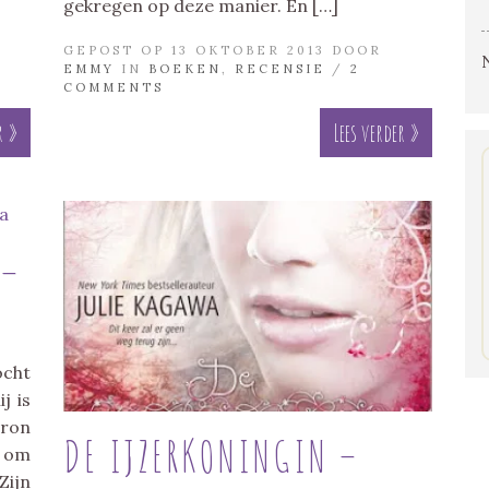
gekregen op deze manier. En […]
GEPOST OP 13 OKTOBER 2013 DOOR
EMMY
IN
BOEKEN
,
RECENSIE
/
2
COMMENTS
r »
Lees verder »
 –
ocht
j is
Iron
DE IJZERKONINGIN –
g om
Zijn