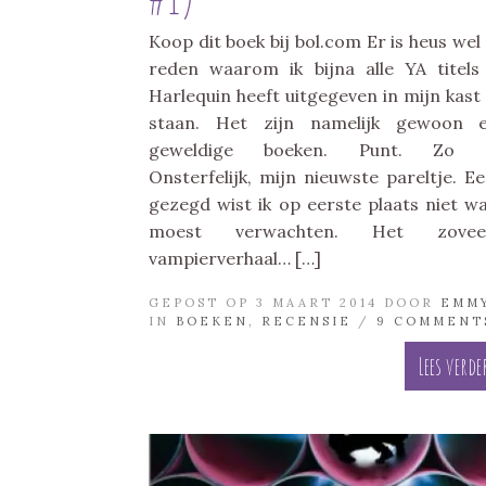
Koop dit boek bij bol.com Er is heus wel
reden waarom ik bijna alle YA titels
Harlequin heeft uitgegeven in mijn kast
staan. Het zijn namelijk gewoon e
geweldige boeken. Punt. Zo 
Onsterfelijk, mijn nieuwste pareltje. Eer
gezegd wist ik op eerste plaats niet wa
moest verwachten. Het zoveel
vampierverhaal… […]
GEPOST OP 3 MAART 2014 DOOR
EMM
IN
BOEKEN
,
RECENSIE
/
9 COMMENT
Lees verde