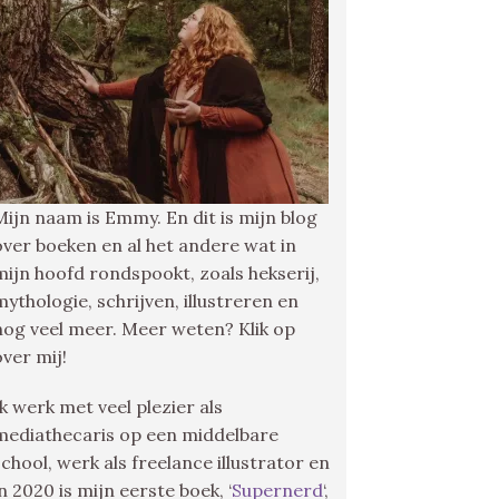
Mijn naam is Emmy. En dit is mijn blog
over boeken en al het andere wat in
mijn hoofd rondspookt, zoals hekserij,
mythologie, schrijven, illustreren en
nog veel meer. Meer weten? Klik op
over mij!
Ik werk met veel plezier als
mediathecaris op een middelbare
school, werk als freelance illustrator en
in 2020 is mijn eerste boek, ‘
Supernerd
‘,