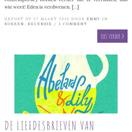
wie weet! Eden is verdwenen. […]
GEPOST OP 27 MAART 2019 DOOR
EMMY
IN
BOEKEN
,
RECENSIE
/
1 COMMENT
Lees verder »
DE LIEFDESBRIEVEN VAN