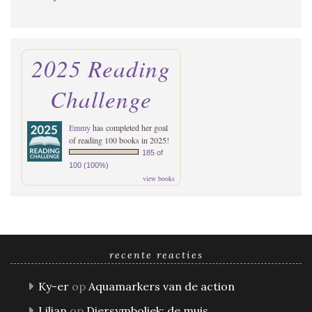
2025 Reading
Challenge
Emmy
has completed her goal
of reading 100 books in 2025!
185 of
100 (100%)
view books
recente reacties
Ky-er
op
Aquamarkers van de action
Lilian
op
Diersymboliek: de muis