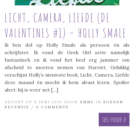
LICHT, CAMERA, LIEFDE (DE
VALENTINES #1) – HOLLY SMALE
Ik ben dol op Holly Smale als persoon én als
schrijfster. Ik vond de Geek Girl serie namelijk
fantastisch en ik vond het heel erg jammer om
afscheid te moeten nemen van Harriet. Gelukkig
verschijnt Holly’s nieuwste boek, Licht, Camera, Liefde
deze maand én mocht ik hem alvast lezen. Spoiler
alert: hij is weer net […]
GEPOST OP 8 JUNI 2019 DOOR
EMMY
IN
BOEKEN
,
RECENSIE
/
0 COMMENTS
Lees verder »