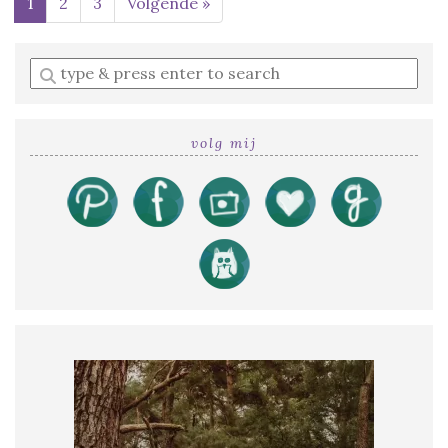
1
2
3
Volgende »
Enter
a
search
query
volg mij