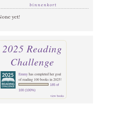
binnenkort
None yet!
2025 Reading
Challenge
Emmy
has completed her goal
of reading 100 books in 2025!
185 of
100 (100%)
view books