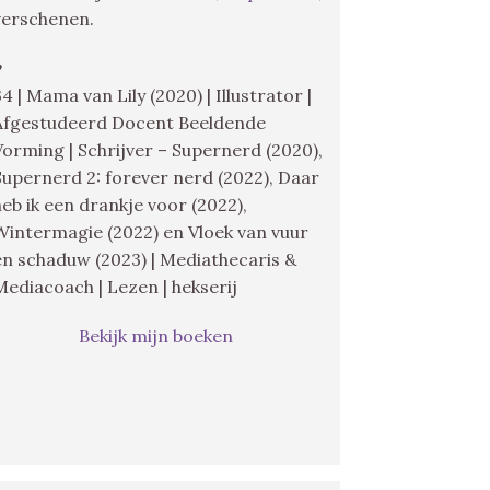
verschenen.
♥
34 | Mama van Lily (2020) | Illustrator |
Afgestudeerd Docent Beeldende
Vorming | Schrijver – Supernerd (2020),
Supernerd 2: forever nerd (2022), Daar
heb ik een drankje voor (2022),
Wintermagie (2022) en Vloek van vuur
en schaduw (2023) | Mediathecaris &
Mediacoach | Lezen | hekserij
Bekijk mijn boeken