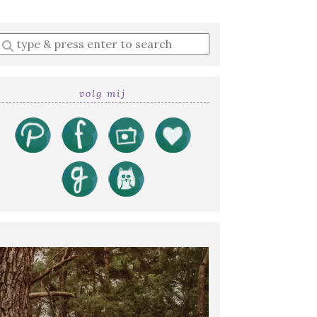
Enter
a
search
query
volg mij