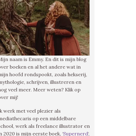
Mijn naam is Emmy. En dit is mijn blog
over boeken en al het andere wat in
mijn hoofd rondspookt, zoals hekserij,
mythologie, schrijven, illustreren en
nog veel meer. Meer weten? Klik op
over mij!
Ik werk met veel plezier als
mediathecaris op een middelbare
school, werk als freelance illustrator en
in 2020 is mijn eerste boek, ‘
Supernerd
‘,