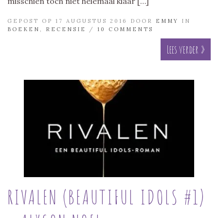
misschien toch niet helemaal klaar […]
GEPOST OP 17 AUGUSTUS 2016 DOOR
EMMY
IN
BOEKEN
,
RECENSIE
/
10 COMMENTS
Lees verder »
RIVALEN (BEAUTIFUL IDOLS #1)