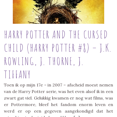
HARRY POTTER AND THE CURSED
CHILD (HARRY POTTER #8) – J.K.
ROWLING, J. THORNE, J.
TIFFANY
Toen ik op mijn 17e – in 2007 – afscheid moest nemen
van de Harry Potter serie, was het even alsof ik in een
zwart gat viel. Gelukkig kwamen er nog wat films, was
er Pottermore, bleef het fandom enorm leven en
werd er op een gegeven aangekondigd dat het