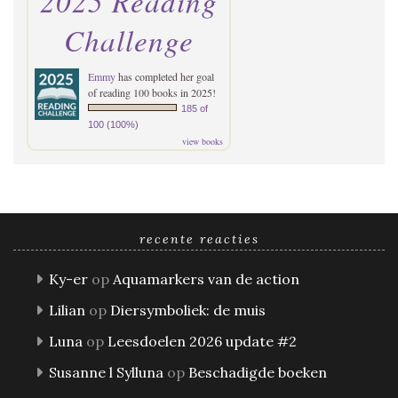
2025 Reading
Challenge
Emmy
has completed her goal
of reading 100 books in 2025!
185 of
100 (100%)
view books
recente reacties
Ky-er
op
Aquamarkers van de action
Lilian
op
Diersymboliek: de muis
Luna
op
Leesdoelen 2026 update #2
Susanne l Sylluna
op
Beschadigde boeken