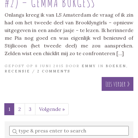
#2) – GEMMA BURGESS
Onlangs kreeg ik van LS Amsterdam de vraag of ik zin
had om het tweede deel van Brooklyngirls – opnieuw
uitgegeven in een ander jasje – te lezen. Ik herinnerde
me Pia nog goed en was eigenlijk wel benieuwd of
Stijlicoon (het tweede deel) me zou aanspreken.
Zelden wist een chicklit mij zo te confronteren […]
GEPOST OP 8 JUNI 2015 DOOR
EMMY
IN
BOEKEN
,
RECENSIE
/
2 COMMENTS
Lees verder »
1
2
3
Volgende »
Enter
a