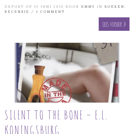
GEPOST OP 13 JUNI 2015 DOOR
EMMY
IN
BOEKEN
,
RECENSIE
/
1 COMMENT
Lees verder »
SILENT TO THE BONE – E.L.
KONINGSBURG