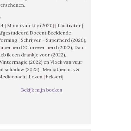
verschenen.
♥
34 | Mama van Lily (2020) | Illustrator |
Afgestudeerd Docent Beeldende
Vorming | Schrijver – Supernerd (2020),
Supernerd 2: forever nerd (2022), Daar
heb ik een drankje voor (2022),
Wintermagie (2022) en Vloek van vuur
en schaduw (2023) | Mediathecaris &
Mediacoach | Lezen | hekserij
Bekijk mijn boeken