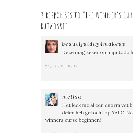
3 responses to “
The Winner’s Cur
Rutkoski
”
beautifulday4makeup
Deze mag zeker op mijn todo li
27 juli 2015, 08:17
melisa
Het leek me al een enorm vet bo
delen heb gekocht op YALC. Na 
winners curse beginnen!