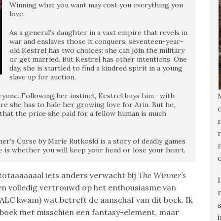
Winning what you want may cost you everything you
love.
As a general’s daughter in a vast empire that revels in
war and enslaves those it conquers, seventeen-year-
old Kestrel has two choices: she can join the military
or get married. But Kestrel has other intentions. One
day, she is startled to find a kindred spirit in a young
slave up for auction.
ryone. Following her instinct, Kestrel buys him—with
re she has to hide her growing love for Arin. But he,
s that the price she paid for a fellow human is much
ner’s Curse by Marie Rutkoski is a story of deadly games
e is whether you will keep your head or lose your heart.
 totaaaaaaal iets anders verwacht bij
The Winner’s
n en volledig vertrouwd op het enthousiasme van
YALC kwam) wat betreft de aanschaf van dit boek. Ik
 boek met misschien een fantasy-element, maar