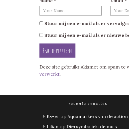
Name
*
Email
*
Stuur mij een e-mail als er vervolgre
Stuur mij een e-mail als er nieuwe b
Deze site gebruikt Akismet om spam te
verwerkt
.
recente reacties
Ky-er
op
Aquamarkers van de action
Lilian
op
Diersymboliek: de muis