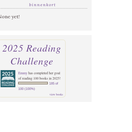
binnenkort
None yet!
2025 Reading
Challenge
Emmy
has completed her goal
of reading 100 books in 2025!
185 of
100 (100%)
view books