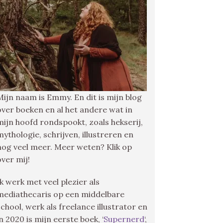
Mijn naam is Emmy. En dit is mijn blog
over boeken en al het andere wat in
mijn hoofd rondspookt, zoals hekserij,
mythologie, schrijven, illustreren en
nog veel meer. Meer weten? Klik op
over mij!
Ik werk met veel plezier als
mediathecaris op een middelbare
school, werk als freelance illustrator en
in 2020 is mijn eerste boek, ‘
Supernerd
‘,