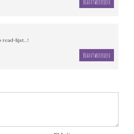
Beantwoorden
 read-lijst…!
Beantwoorden