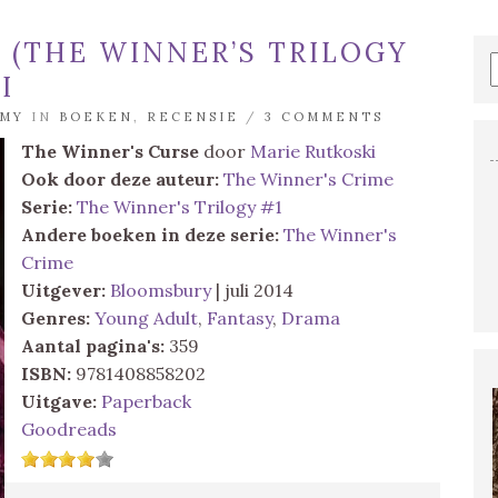
 (THE WINNER’S TRILOGY
I
MY
IN
BOEKEN
,
RECENSIE
/
3 COMMENTS
The Winner's Curse
door
Marie Rutkoski
Ook door deze auteur:
The Winner's Crime
Serie:
The Winner's Trilogy #1
Andere boeken in deze serie:
The Winner's
Crime
Uitgever:
Bloomsbury
| juli 2014
Genres:
Young Adult
,
Fantasy
,
Drama
Aantal pagina's:
359
ISBN:
9781408858202
Uitgave:
Paperback
Goodreads