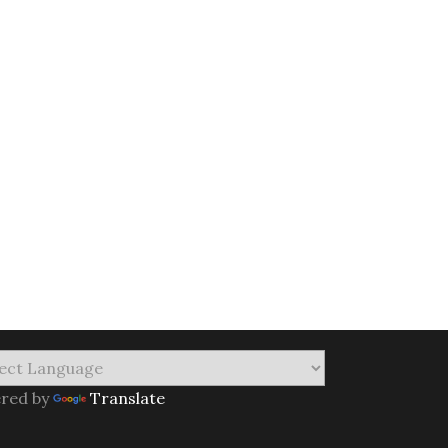
red by
Translate