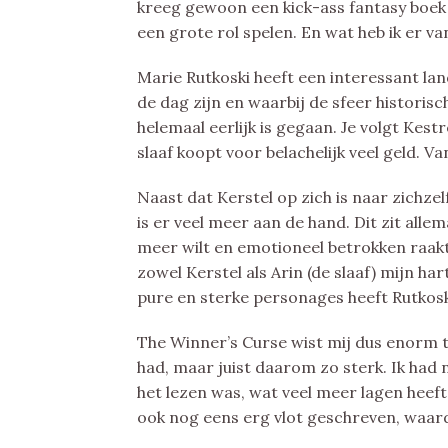
kreeg gewoon een kick-ass fantasy boek 
een grote rol spelen. En wat heb ik er v
Marie Rutkoski heeft een interessant la
de dag zijn en waarbij de sfeer historisc
helemaal eerlijk is gegaan. Je volgt Kest
slaaf koopt voor belachelijk veel geld. Va
Naast dat Kerstel op zich is naar zichzel
is er veel meer aan de hand. Dit zit alle
meer wilt en emotioneel betrokken raakt
zowel Kerstel als Arin (de slaaf) mijn h
pure en sterke personages heeft Rutkos
The Winner’s Curse wist mij dus enorm t
had, maar juist daarom zo sterk. Ik had n
het lezen was, wat veel meer lagen heef
ook nog eens erg vlot geschreven, waard