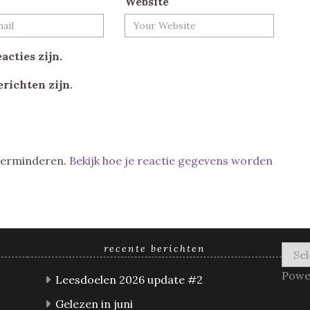
Website
acties zijn.
erichten zijn.
 verminderen.
Bekijk hoe je reactie gegevens worden
recente berichten
Powe
Leesdoelen 2026 update #2
Gelezen in juni