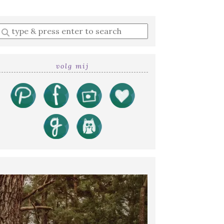
Enter
a
search
query
volg mij