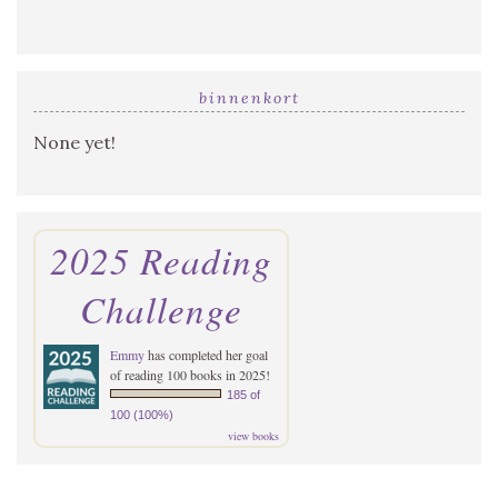
binnenkort
None yet!
2025 Reading
Challenge
Emmy
has completed her goal
of reading 100 books in 2025!
185 of
100 (100%)
view books