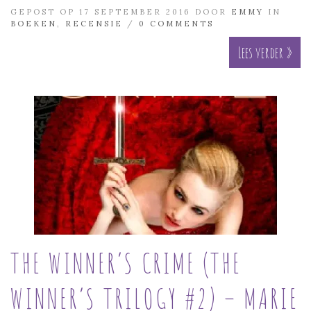
GEPOST OP 17 SEPTEMBER 2016 DOOR
EMMY
IN
BOEKEN
,
RECENSIE
/
0 COMMENTS
Lees verder »
THE WINNER’S CRIME (THE
WINNER’S TRILOGY #2) – MARIE