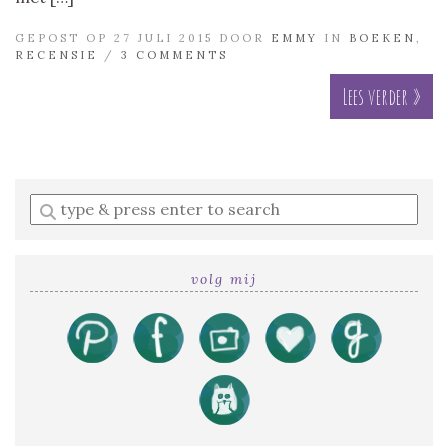
GEPOST OP 27 JULI 2015 DOOR
EMMY
IN
BOEKEN
,
RECENSIE
/
3 COMMENTS
Lees verder »
Enter
a
search
query
volg mij