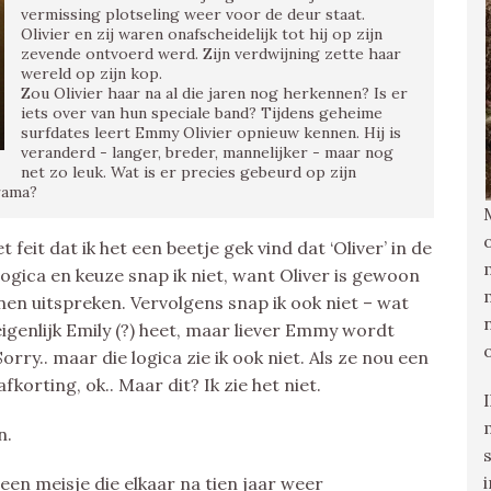
vermissing plotseling weer voor de deur staat.
Olivier en zij waren onafscheidelijk tot hij op zijn
zevende ontvoerd werd. Zijn verdwijning zette haar
wereld op zijn kop.
Zou Olivier haar na al die jaren nog herkennen? Is er
iets over van hun speciale band? Tijdens geheime
surfdates leert Emmy Olivier opnieuw kennen. Hij is
veranderd - langer, breder, mannelijker - maar nog
net zo leuk. Wat is er precies gebeurd op zijn
rama?
feit dat ik het een beetje gek vind dat ‘Oliver’ in de
 logica en keuze snap ik niet, want Oliver is gewoon
en uitspreken. Vervolgens snap ik ook niet – wat
igenlijk Emily (?) heet, maar liever Emmy wordt
rry.. maar die logica zie ik ook niet. Als ze nou een
rting, ok.. Maar dit? Ik zie het niet.
n.
en meisje die elkaar na tien jaar weer