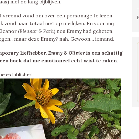
s) niet zo lang bijblijven.
niet vreemd vond om over een personage te lezen
ik vond haar totaal niet op me lijken. En voor mij
Eleanor (
Eleanor & Park
) nou Emmy had geheten,
elegen.. maar deze Emmy? nah. Gewoon… iemand.
mporary liefhebber.
Emmy & Olivier
is een schattig
een boek dat me emotioneel echt wist te raken.
be established