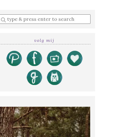
Enter
a
search
query
volg mij