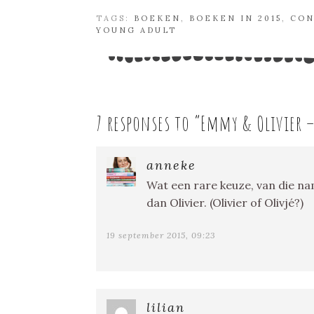
TAGS:
BOEKEN
,
BOEKEN IN 2015
,
CON
YOUNG ADULT
7 responses to “
Emmy & Olivier 
anneke
Wat een rare keuze, van die nam
dan Olivier. (Olivier of Olivjé?)
19 september 2015, 09:23
lilian