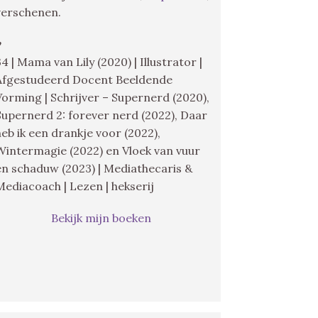
verschenen.
♥
34 | Mama van Lily (2020) | Illustrator |
Afgestudeerd Docent Beeldende
Vorming | Schrijver – Supernerd (2020),
Supernerd 2: forever nerd (2022), Daar
heb ik een drankje voor (2022),
Wintermagie (2022) en Vloek van vuur
en schaduw (2023) | Mediathecaris &
Mediacoach | Lezen | hekserij
Bekijk mijn boeken