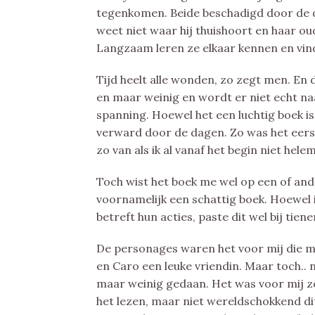
tegenkomen. Beide beschadigd door de d
weet niet waar hij thuishoort en haar o
Langzaam leren ze elkaar kennen en vind
Tijd heelt alle wonden, zo zegt men. En d
en maar weinig en wordt er niet echt naa
spanning. Hoewel het een luchtig boek is,
verward door de dagen. Zo was het eerst
zo van als ik al vanaf het begin niet helem
Toch wist het boek me wel op een of and
voornamelijk een schattig boek. Hoewel i
betreft hun acties, paste dit wel bij tien
De personages waren het voor mij die mi
en Caro een leuke vriendin. Maar toch.. nu
maar weinig gedaan. Het was voor mij zo
het lezen, maar niet wereldschokkend d