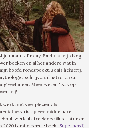
Mijn naam is Emmy. En dit is mijn blog
over boeken en al het andere wat in
mijn hoofd rondspookt, zoals hekserij,
mythologie, schrijven, illustreren en
nog veel meer. Meer weten? Klik op
over mij!
Ik werk met veel plezier als
mediathecaris op een middelbare
school, werk als freelance illustrator en
in 2020 is mijn eerste boek, ‘
Supernerd
‘,