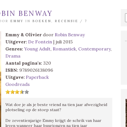
OBIN BENWAY
DOOR
EMMY
IN
BOEKEN
,
RECENSIE
/
7
Emmy & Olivier
door
Robin Benway
Uitgever:
De Fontein
| juli 2015
Genres:
Young Adult
,
Romantiek
,
Contemporary
,
Drama
Aantal pagina's:
320
ISBN:
9789026138096
Uitgave:
Paperback
Goodreads
Wat doe je als je beste vriend na tien jaar afwezigheid
plotseling op de stoep staat?
De zeventienjarige Emmy krijgt de schrik van haar
leven wanneer haar buurjongen na tien jaar