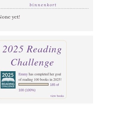
binnenkort
None yet!
2025 Reading
Challenge
Emmy
has completed her goal
of reading 100 books in 2025!
185 of
100 (100%)
view books