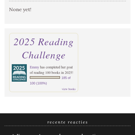
None yet!
2025 Reading
Challenge
Emmy
has completed her goal
of reading 100 books in 2025!
185 of
100 (100%)
view books
recente reacties