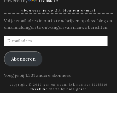
Powered by
Translate
abonneer je op dit blog via e-mail
Vul je emailadres in om in te schrijven op deze blog en
emailmeldingen te ontvangen van nieuwe berichten.
E-
mailadres
Abonneren
Voeg je bij 1.301 andere abonnees
copyright © 2026 zon en maan. kvk nummer 56155816
tweak me theme
by
nose graze