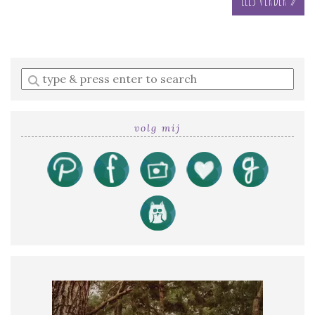
Enter
a
search
query
volg mij