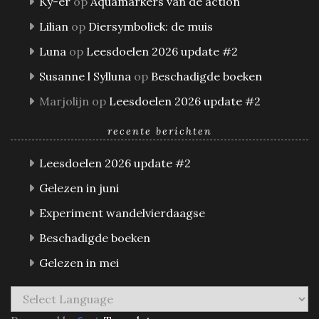
Ky-er
op
Aquamarkers van de action
Lilian
op
Diersymboliek: de muis
Luna
op
Leesdoelen 2026 update #2
Susanne l Sylluna
op
Beschadigde boeken
Marjolijn
op
Leesdoelen 2026 update #2
recente berichten
Leesdoelen 2026 update #2
Gelezen in juni
Experiment wandelvierdaagse
Beschadigde boeken
Gelezen in mei