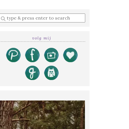
Enter
a
search
query
volg mij