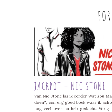
FO
JACKPOT – NIC STONE
Van Nic Stone las ik eerder Wat zou Ma
doen?, een erg goed boek waar ik acht
nog veel over na heb gedacht. Vorig 