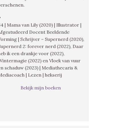
verschenen.
♥
34 | Mama van Lily (2020) | Illustrator |
Afgestudeerd Docent Beeldende
Vorming | Schrijver – Supernerd (2020),
Supernerd 2: forever nerd (2022), Daar
heb ik een drankje voor (2022),
Wintermagie (2022) en Vloek van vuur
en schaduw (2023) | Mediathecaris &
Mediacoach | Lezen | hekserij
Bekijk mijn boeken