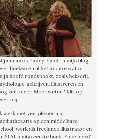
Mijn naam is Emmy. En dit is mijn blog
over boeken en al het andere wat in
mijn hoofd rondspookt, zoals hekserij,
mythologie, schrijven, illustreren en
nog veel meer. Meer weten? Klik op
over mij!
Ik werk met veel plezier als
mediathecaris op een middelbare
school, werk als freelance illustrator en
in 2020 is mijn eerste boek, ‘
Supernerd
‘,