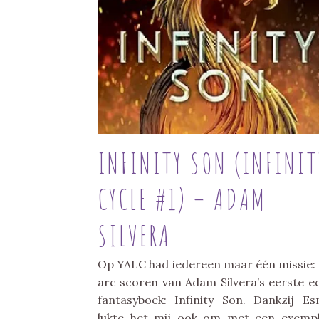
INFINITY SON (INFINIT
CYCLE #1) – ADAM
SILVERA
Op YALC had iedereen maar één missie:
arc scoren van Adam Silvera’s eerste e
fantasyboek: Infinity Son. Dankzij E
lukte het mij ook om met een exemp