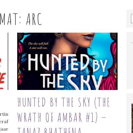
RMAT:
ARC
HUNTED BY THE SKY (THE
WRATH OF AMBAR #1) –
rtin
eraf
TANAZ BHATHENA
jaar