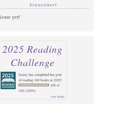
binnenkort
None yet!
2025 Reading
Challenge
Emmy
has completed her goal
of reading 100 books in 2025!
185 of
100 (100%)
view books