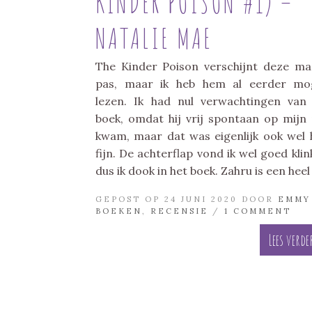
KINDER POISON #1) –
NATALIE MAE
The Kinder Poison verschijnt deze m
pas, maar ik heb hem al eerder mo
lezen. Ik had nul verwachtingen van
boek, omdat hij vrij spontaan op mijn
kwam, maar dat was eigenlijk ook wel 
fijn. De achterflap vond ik wel goed klin
dus ik dook in het boek. Zahru is een heel
GEPOST OP 24 JUNI 2020 DOOR
EMMY
BOEKEN
,
RECENSIE
/
1 COMMENT
Lees verde