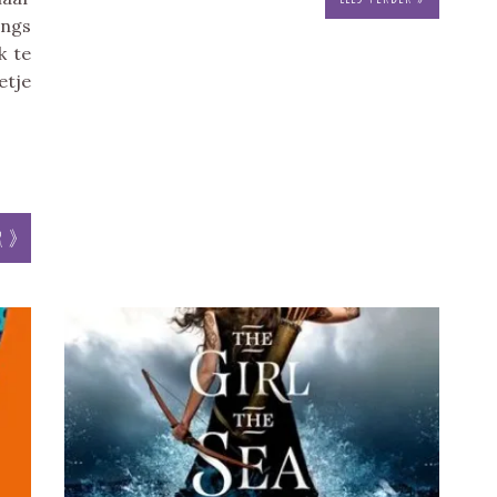
angs
k te
etje
r »