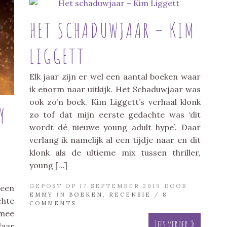
HET SCHADUWJAAR – KIM
LIGGETT
Elk jaar zijn er wel een aantal boeken waar
ik enorm naar uitkijk. Het Schaduwjaar was
ook zo’n boek. Kim Liggett’s verhaal klonk
Y
zo tof dat mijn eerste gedachte was ‘dit
wordt dé nieuwe young adult hype’. Daar
verlang ik namelijk al een tijdje naar en dit
klonk als de ultieme mix tussen thriller,
young […]
GEPOST OP 17 SEPTEMBER 2019 DOOR
 een
EMMY
IN
BOEKEN
,
RECENSIE
/
8
chte
COMMENTS
smee
Lees verder »
laar