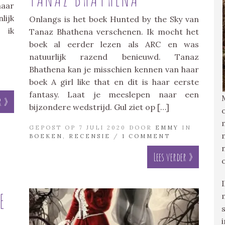
haar
lijk
Onlangs is het boek Hunted by the Sky van
 ik
Tanaz Bhathena verschenen. Ik mocht het
boek al eerder lezen als ARC en was
natuurlijk razend benieuwd. Tanaz
Bhathena kan je misschien kennen van haar
boek A girl like that en dit is haar eerste
fantasy. Laat je meeslepen naar een
r »
bijzondere wedstrijd. Gul ziet op […]
GEPOST OP 7 JULI 2020 DOOR
EMMY
IN
BOEKEN
,
RECENSIE
/
1 COMMENT
Lees verder »
E