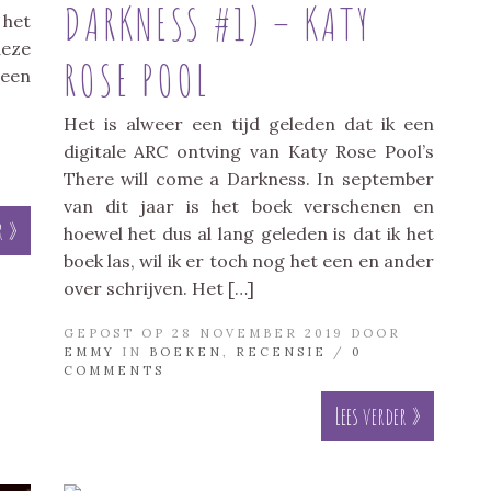
DARKNESS #1) – KATY
 het
eze
ROSE POOL
een
Het is alweer een tijd geleden dat ik een
digitale ARC ontving van Katy Rose Pool’s
There will come a Darkness. In september
van dit jaar is het boek verschenen en
r »
hoewel het dus al lang geleden is dat ik het
boek las, wil ik er toch nog het een en ander
over schrijven. Het […]
GEPOST OP 28 NOVEMBER 2019 DOOR
EMMY
IN
BOEKEN
,
RECENSIE
/
0
COMMENTS
Lees verder »