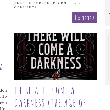
EMMY
IN
BOEKEN
,
RECENSIE
/
2
COMMENTS
Lees verder »
L
SA
THERE WILL COME A
den
anto
DARKNESS (THE AGE OF
 een
 Het