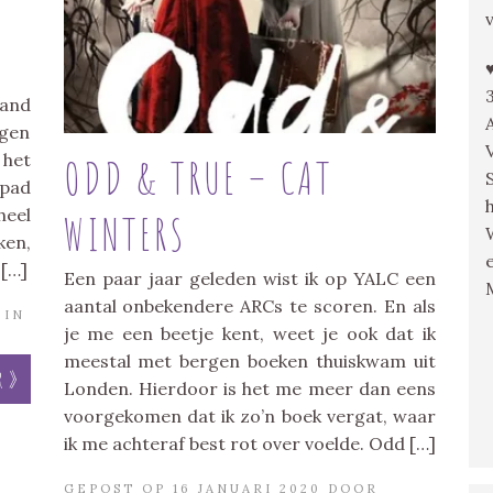
aand
gen
 het
ODD & TRUE – CAT
 pad
heel
WINTERS
ken,
 […]
Een paar jaar geleden wist ik op YALC een
aantal onbekendere ARCs te scoren. En als
IN
je me een beetje kent, weet je ook dat ik
meestal met bergen boeken thuiskwam uit
r »
Londen. Hierdoor is het me meer dan eens
voorgekomen dat ik zo’n boek vergat, waar
ik me achteraf best rot over voelde. Odd […]
GEPOST OP 16 JANUARI 2020 DOOR