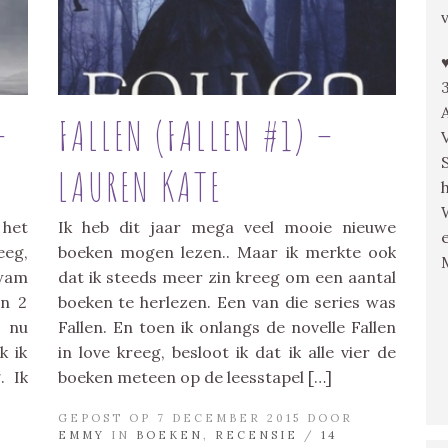
–
FALLEN (FALLEN #1) –
LAUREN KATE
het
Ik heb dit jaar mega veel mooie nieuwe
eeg,
boeken mogen lezen.. Maar ik merkte ook
kwam
dat ik steeds meer zin kreeg om een aantal
en 2
boeken te herlezen. Een van die series was
 nu
Fallen. En toen ik onlangs de novelle Fallen
k ik
in love kreeg, besloot ik dat ik alle vier de
. Ik
boeken meteen op de leesstapel […]
GEPOST OP 7 DECEMBER 2015 DOOR
EMMY
IN
BOEKEN
,
RECENSIE
/
14