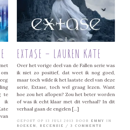
TE
EXTASE – LAUREN KATE
 met
Over het vorige deel van de Fallen serie was
n om
ik niet zo positief, dat weet ik nog goed,
eeg
maar toch wilde ik het laatste deel van deze
ling
serie, Extase, toch wel graag lezen. Want
g te
hoe zou het aflopen? Zou het beter worden
 ik
of was ik echt klaar met dit verhaal? In dit
Kate
verhaal gaan de engelen […]
 van
GEPOST OP 13 JULI 2013 DOOR
EMMY
IN
BOEKEN
,
RECENSIE
/
3 COMMENTS