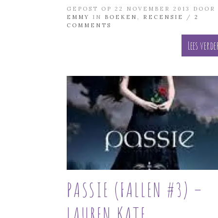
GEPOST OP 22 NOVEMBER 2013 DOOR
EMMY
IN
BOEKEN
,
RECENSIE
/
2
COMMENTS
Lees verde
PASSIE (FALLEN #3) –
LAUREN KATE