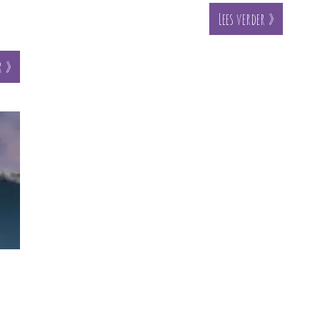
Lees verder »
r »