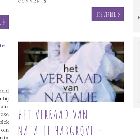
COMMENTS
Lees verder »
r »
heid
 bij
waar
HET VERRAAD VAN
deze
lek
NATALIE HARGROVE –
r om
n in