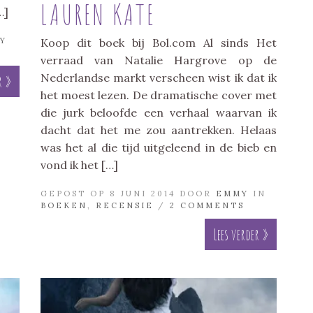
LAUREN KATE
…]
Y
Koop dit boek bij Bol.com Al sinds Het
verraad van Natalie Hargrove op de
Nederlandse markt verscheen wist ik dat ik
r »
het moest lezen. De dramatische cover met
die jurk beloofde een verhaal waarvan ik
dacht dat het me zou aantrekken. Helaas
was het al die tijd uitgeleend in de bieb en
vond ik het […]
GEPOST OP 8 JUNI 2014 DOOR
EMMY
IN
BOEKEN
,
RECENSIE
/
2 COMMENTS
Lees verder »