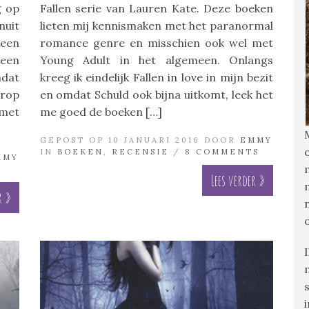
g op
Fallen serie van Lauren Kate. Deze boeken
nuit
lieten mij kennismaken met het paranormal
teen
romance genre en misschien ook wel met
een
Young Adult in het algemeen. Onlangs
mdat
kreeg ik eindelijk Fallen in love in mijn bezit
arop
en omdat Schuld ook bijna uitkomt, leek het
 met
me goed de boeken […]
GEPOST OP 10 JANUARI 2016 DOOR
EMMY
IN
BOEKEN
,
RECENSIE
/
8 COMMENTS
MMY
Lees verder »
r »