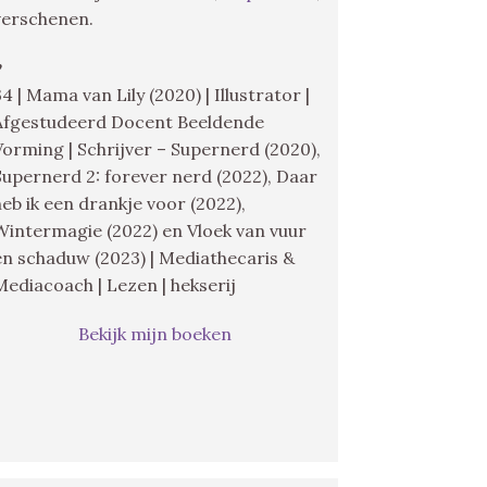
verschenen.
♥
34 | Mama van Lily (2020) | Illustrator |
Afgestudeerd Docent Beeldende
Vorming | Schrijver – Supernerd (2020),
Supernerd 2: forever nerd (2022), Daar
heb ik een drankje voor (2022),
Wintermagie (2022) en Vloek van vuur
en schaduw (2023) | Mediathecaris &
Mediacoach | Lezen | hekserij
Bekijk mijn boeken