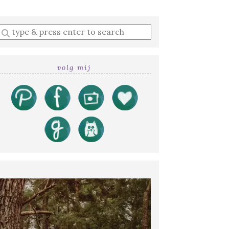
Enter
a
search
query
volg mij