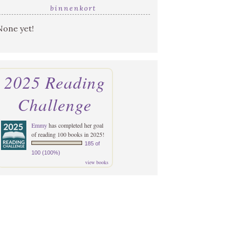
binnenkort
None yet!
2025 Reading
Challenge
Emmy
has completed her goal
of reading 100 books in 2025!
185 of
100 (100%)
view books