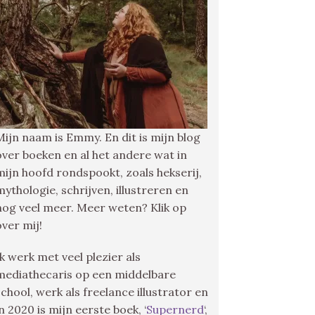
Mijn naam is Emmy. En dit is mijn blog
over boeken en al het andere wat in
mijn hoofd rondspookt, zoals hekserij,
mythologie, schrijven, illustreren en
nog veel meer. Meer weten? Klik op
over mij!
Ik werk met veel plezier als
mediathecaris op een middelbare
school, werk als freelance illustrator en
in 2020 is mijn eerste boek, ‘
Supernerd
‘,