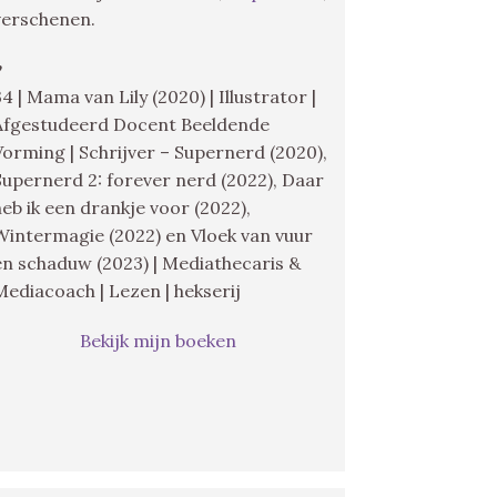
verschenen.
♥
34 | Mama van Lily (2020) | Illustrator |
Afgestudeerd Docent Beeldende
Vorming | Schrijver – Supernerd (2020),
Supernerd 2: forever nerd (2022), Daar
heb ik een drankje voor (2022),
Wintermagie (2022) en Vloek van vuur
en schaduw (2023) | Mediathecaris &
Mediacoach | Lezen | hekserij
Bekijk mijn boeken