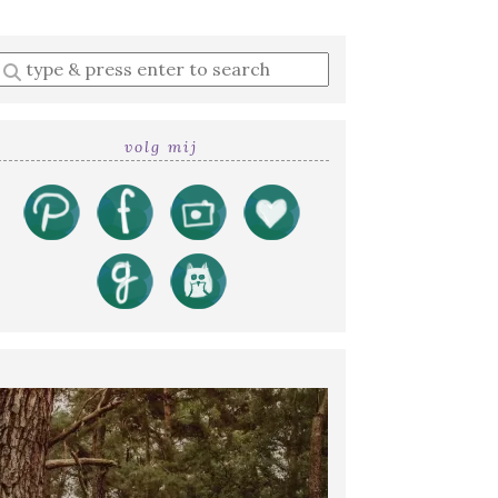
Enter
a
search
query
volg mij