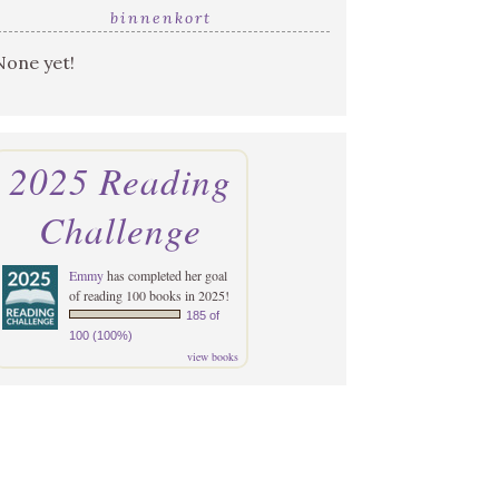
binnenkort
None yet!
2025 Reading
Challenge
Emmy
has completed her goal
of reading 100 books in 2025!
185 of
100 (100%)
view books