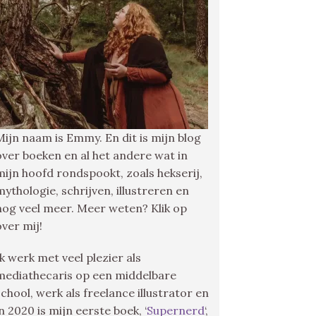
Mijn naam is Emmy. En dit is mijn blog
over boeken en al het andere wat in
mijn hoofd rondspookt, zoals hekserij,
mythologie, schrijven, illustreren en
nog veel meer. Meer weten? Klik op
over mij!
Ik werk met veel plezier als
mediathecaris op een middelbare
school, werk als freelance illustrator en
in 2020 is mijn eerste boek, ‘
Supernerd
‘,